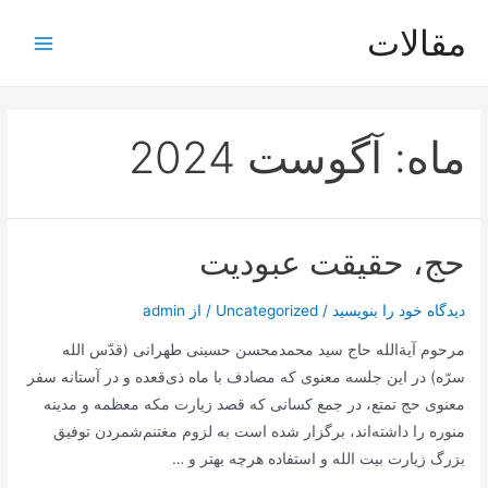
رش
مقالات
ه
Main
حتوا
Menu
ماه:
آگوست 2024
حج، حقیقت عبودیت
دیدگاه‌ خود را بنویسید
/
Uncategorized
/ از
admin
مرحوم آیةالله حاج سید محمدمحسن حسینی طهرانی (قدّس الله
سرّه) در این جلسه معنوی که مصادف با ماه ذی‌قعده و در آستانه سفر
معنوی حج تمتع، در جمع کسانی که قصد زیارت مکه معظمه و مدینه
منوره را داشته‌اند، برگزار شده است به لزوم مغتنم‌شمردن توفیق
بزرگ زیارت بیت الله و استفاده هرچه بهتر و …