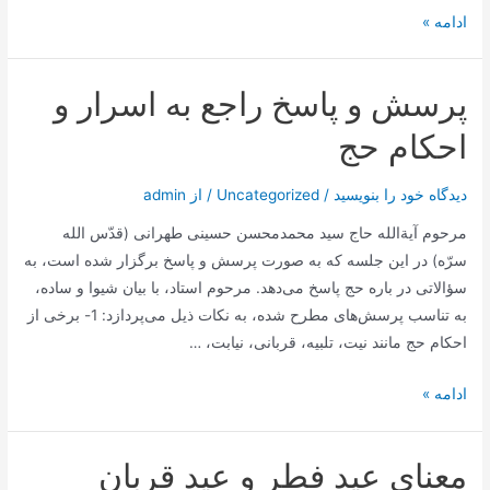
حج،
ادامه »
حقیقت
عبودیت
پرسش و پاسخ راجع به اسرار و
احکام حج
دیدگاه‌ خود را بنویسید
/
Uncategorized
/ از
admin
مرحوم آیةالله حاج سید محمدمحسن حسینی طهرانی (قدّس الله
سرّه) در این جلسه که به صورت پرسش و پاسخ برگزار شده است، به
سؤالاتی در باره حج پاسخ می‌دهد. مرحوم استاد، با بیان شیوا و ساده،
به تناسب پرسش‌های مطرح شده، به نکات ذیل می‌پردازد: 1- برخی از
احکام حج مانند نیت، تلبیه، قربانی، نیابت، …
پرسش
ادامه »
و
پاسخ
معناي‌ عيد فطر و عيد قربان
راجع