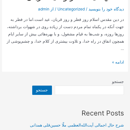
به
دیدگاه‌ خود را بنویسید
/
Uncategorized
/ از
admin
اسرار
و
در دين مقدس اسلام روز فطر و روز قربان، عيد است.اما در فطر به
احکام
جهت‌ آنکه در يکماه تمام مردم دست از زياده‌ روى در شهوات برداشته،
حج
روزها روزه، و شب‌ها به قيام مشغول، و با بهره‌هائى بيش از ساير ايام
همچون انفاق در راه خدا، و تلاوت بيشترى از کلام خدا، و چشم‌پوشى از
…
معناي‌
ادامه »
عيد
فطر
جستجو
و
جستجو
عيد
قربان
Recent Posts
شرح حال اجمالی آیت‌الله‌العظمی ملّا حسین‌قلی همدانی