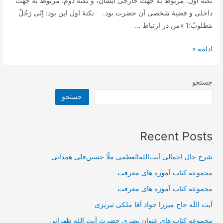
نکتۀ اول: مربوط به جهت خارجی ایشان، و نکتۀ دوم: مربوط به جهت
داخلی و قضیۀ شخصی آن حضرت بود. نکتۀ اول این بود: إنّی رَجُلٌ
مَطلوبٌ؛1 «من در ارتباط …
ویدئو
ادامه »
سخنرانی
ماه
جستجو
مبارک
جستجو
1439
هجری
قمری
Recent Posts
حضرت
آیت
شرح حال اجمالی آیت‌الله‌العظمی ملّا حسین‌قلی همدانی
الله
طهرانی
مجموعه کتاب آموزه های معرفت
مجموعه کتاب آموزه های معرفت
آیت اللَه حاج میرزا جواد آقا ملکی تبریزی
مجموعه کتاب های عنوان بصری حضرت آیت الله طهرانی