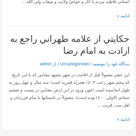
آشنائی قاطبه مردم با آثار و خواصّ ولایت و صفات ولی اللَه …
علّت
ادامه »
اشتهار
امام
حكايتي از علامه طهراني راجع به
رضا
به
ارادت به امام رضا
امام
غريب
دیدگاه‌ خود را بنویسید
/
Uncategorized
/ از
admin
اين حقير معمولاً قبل از اقامت در شهر مشهد مقدّس كه تا اين تاريخ
كه پنجم شهر رجب ١٤٠٣ هجريّه قمريه است؛ سه سال و چهل روز به
طول انجاميده است (چون ورود در اين ارض مقدّس در بيست و ششم
جمادي الاولي ١٤٠٠بوده است)، معمولاً در تابستانها با تمام فرزندان و
اهل بيت، قريب …
حكايتي
ادامه »
از
علامه