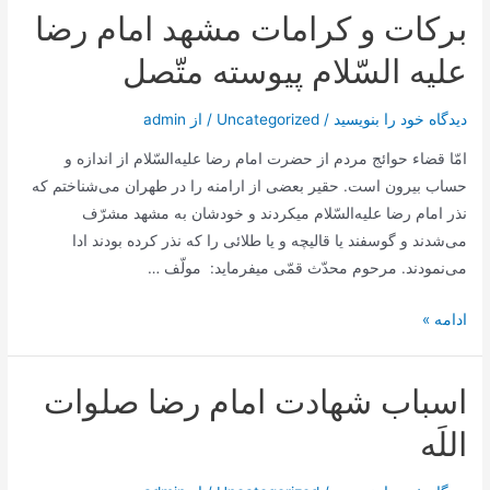
شيعه‌
بركات‌ و كرامات‌ مشهد امام‌ رضا
در
عصر
عليه‌ السّلام‌ پيوسته‌ متّصل‌
امام‌
رضا
دیدگاه‌ خود را بنویسید
/
Uncategorized
/ از
admin
عليه‌السّلام
امّا قضاء حوائج‌ مردم‌ از حضرت‌ امام‌ رضا علیه‌السّلام‌ از اندازه‌ و
حساب‌ بیرون‌ است‌. حقیر بعضی‌ از ارامنه‌ را در طهران‌ می‌شناختم‌ که‌
نذر امام‌ رضا علیه‌السّلام‌ میکردند و خودشان‌ به‌ مشهد مشرّف‌
می‌شدند و گوسفند یا قالیچه‌ و یا طلائی‌ را که‌ نذر کرده‌ بودند ادا
می‌نمودند. مرحوم‌ محدّث‌ قمّی‌ میفرماید: ‎ مولّف‌ …
بركات‌
ادامه »
و
كرامات‌
اسباب شهادت امام‌ رضا صلوات‌
مشهد
امام‌
اللَه‌
رضا
عليه‌