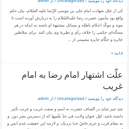
دیدگاه‌ خود را بنویسید
/
Uncategorized
/ از
admin
السّلام‌
كی‌ از علل‌ شهادت‌ امام‌ علی‌ بن‌ موسی‌ الرِّضا علیه ‌السّلام، بیان‌ حكم‌
پيوسته‌
واقع‌ بود مأمون‌ حضرت‌ رضا علیه‌السّلام را به‌ دربارش‌ آورده‌ است‌ تا
متّصل‌
موید و موكّد احكام‌ باطله‌ و مسائل‌ مشتبهۀ او باشند نه‌ اینكه‌ در هر
مسأله‌ای‌ حكمی‌ را خلاف‌ رأی‌ و نظریۀ وی‌ بیان‌ كنند. برای‌ سلاطین‌
جائره‌ و حكَّام‌ جابره‌ مصیبتی‌ از …
اسباب
ادامه »
شهادت
امام‌
علّت اشتهار امام رضا به امام
رضا
صلوات‌
غريب
اللَه‌
دیدگاه‌ خود را بنویسید
/
Uncategorized
/ از
admin
چند چیز شاید در اتّصاف حضرت به اسم و صفت غریب و غربت تأثیر
داشته باشد: اوّل عنوان ولایت فی حدّ نفْسِها که از دسترس بشر دور، و
به مقام قرب و حرم خاصّ خدا نزدیک، و لازمه این حقیقت عدم انس و