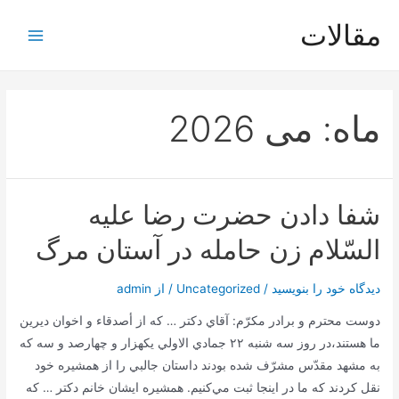
رش
مقالات
ه
Main
حتوا
Menu
ماه:
می 2026
شفا دادن حضرت رضا عليه
السّلام زن حامله در آستان مرگ
دیدگاه‌ خود را بنویسید
/
Uncategorized
/ از
admin
دوست محترم و برادر مكرّم: آقاي دكتر … كه از أصدقاء و اخوان ديرين
ما هستند،در روز سه شنبه ٢٢ جمادي الاولي يكهزار و چهارصد و سه كه
به مشهد مقدّس مشرّف شده بودند داستان جالبي را از همشيره خود
نقل كردند كه ما در اينجا ثبت مي‌كنيم. همشيره ايشان خانم دكتر … كه