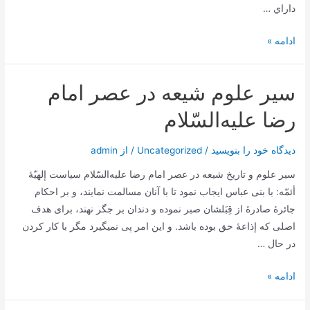
داراي …
شفا
ادامه »
دادن
حضرت
سير علوم‌ شيعه‌ در عصر امام‌
رضا
عليه
رضا عليه‌السّلام
السّلام
زن
دیدگاه‌ خود را بنویسید
/
Uncategorized
/ از
admin
حامله
سير علوم‌ و تاريخ‌ شيعه‌ در عصر امام‌ رضا عليه‌السّلام سياست‌ إلهيّۀ
در
أئمّه‌: با بنی عباس‌ ايجاب‌ نمود تا با آنان‌ مسالمت‌ نمايند، و بر احکام‌
آستان
جائرۀ صادرۀ از قِبَلشان‌ صبر نموده‌ و دندان‌ بر جگر نهند، برای هدف‌
مرگ
اصلی که‌ إذاعۀ حق‌ بوده‌ باشد. و اين‌ امر پی نمیگيرد مگر با کار کردن‌
در حال‌ …
سير
ادامه »
علوم‌