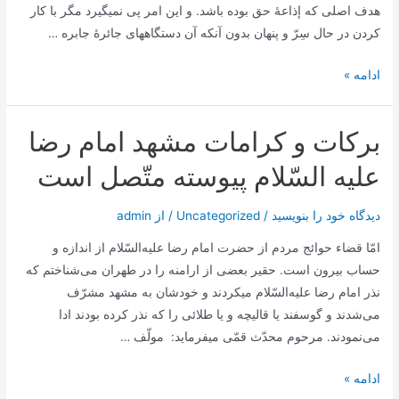
هدف‌ اصلی که‌ إذاعۀ حق‌ بوده‌ باشد. و اين‌ امر پی نمیگيرد مگر با کار
مرگ
کردن‌ در حال‌ سِرّ و پنهان‌ بدون‌ آنکه‌ آن‌ دستگاههای جائرۀ جابره‌ …
را
سير
ادامه »
علوم‌
و
بركات‌ و كرامات‌ مشهد امام‌ رضا
تاريخ‌
شيعه‌
عليه‌ السّلام‌ پيوسته‌ متّصل‌ است‌
در
عصر
دیدگاه‌ خود را بنویسید
/
Uncategorized
/ از
admin
امام‌
امّا قضاء حوائج‌ مردم‌ از حضرت‌ امام‌ رضا علیه‌السّلام‌ از اندازه‌ و
رضا
حساب‌ بیرون‌ است‌. حقیر بعضی‌ از ارامنه‌ را در طهران‌ می‌شناختم‌ که‌
عليه‌السّلام
نذر امام‌ رضا علیه‌السّلام‌ میکردند و خودشان‌ به‌ مشهد مشرّف‌
می‌شدند و گوسفند یا قالیچه‌ و یا طلائی‌ را که‌ نذر کرده‌ بودند ادا
می‌نمودند. مرحوم‌ محدّث‌ قمّی‌ میفرماید: ‎ مولّف‌ …
بركات‌
ادامه »