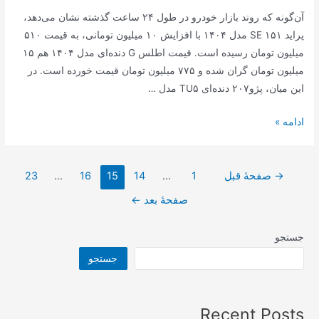
آن‌گونه که روند بازار خودرو در طول ۲۴ ساعت گذشته نشان می‌دهد،
پراید ۱۵۱ SE مدل ۱۴۰۴ با افزایش ۱۰ میلیون تومانی، به قیمت ۵۱۰
میلیون تومان رسیده است. قیمت اطلس G دنده‌ای مدل ۱۴۰۴ هم ۱۵
میلیون تومان گران شده و ۷۷۵ میلیون تومان قیمت خورده است. در
این میان، پژو۲۰۷ دنده‌ای TU۵ مدل …
قیمت‌ها
ادامه »
در
بازار
صفحه‌بندی
خودرو
→
صفحهٔ قبل
1
…
14
15
16
…
23
نوشته‌ها
صفحهٔ بعد
←
جستجو
جستجو
Recent Posts