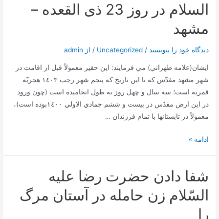
رضا
السلام در روز 23 ذی القعده –
علیه
مشهد
السلام
در
دیدگاه‌ خود را بنویسید
/
Uncategorized
/ از
admin
روز
23
ايشان(علامه طهراني) مي فرمايند: اين حقير معمولاً قبل از اقامت در
ذی‌القعده
شهر مشهد مقدّس كه تا اين تاريخ كه پنجم شهر رجب ١٤٠٣ هجريّه
(مشهد
قمريه است؛ سه سال و چهل روز به طول انجاميده است (چون ورود
مقدس)
در اين ارض مقدّس در بيست و ششم جمادي الاولي ١٤٠٠بوده است)،
معمولاً در تابستانها با تمام فرزندان …
هدف
ادامه »
از
زیارت
شفا دادن حضرت رضا عليه
امام
رضا
السّلام زن حامله در آستان مرگ
علیه
را
السلام