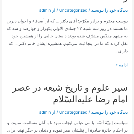
در
دیدگاه‌ خود را بنویسید
/
Uncategorized
/ از
admin
روز
23
دوست محترم و برادر مكرّم: آقاي دكتر … كه از أصدقاء و اخوان ديرين
ذی
ما هستند،در روز سه شنبه ٢٢ جمادي الاولي يكهزار و چهارصد و سه كه
القعده
به مشهد مقدّس مشرّف شده بودند داستان جالبي را از همشيره خود
–
نقل كردند كه ما در اينجا ثبت مي‌كنيم. همشيره ايشان خانم دكتر … كه
مشهد
داراي …
شفا
ادامه »
دادن
حضرت
سير علوم‌ و تاريخ‌ شيعه‌ در عصر
رضا
عليه
امام‌ رضا عليه‌السّلام
السّلام
زن
دیدگاه‌ خود را بنویسید
/
Uncategorized
/ از
admin
حامله
سياست‌ إلهيّۀ أئمّه‌: با بنی عباس‌ ايجاب‌ نمود تا با آنان‌ مسالمت‌ نمايند، و
در
بر احکام‌ جائرۀ صادرۀ از قِبَلشان‌ صبر نموده‌ و دندان‌ بر جگر نهند، برای
آستان