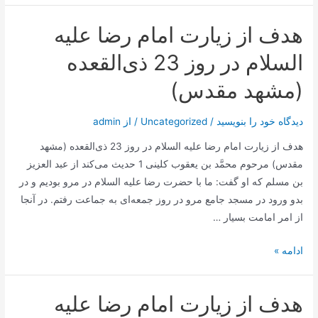
امام
هدف از زیارت امام رضا علیه
رضا
علیه
السلام در روز 23 ذی‌القعده
السلام
(مشهد مقدس)
و
دیدگاه
دیدگاه‌ خود را بنویسید
/
Uncategorized
/ از
admin
اهل
معرفت
هدف از زیارت امام رضا علیه السلام در روز 23 ذی‌القعده (مشهد
نسبت
مقدس) مرحوم محمَّد بن يعقوب كلينى 1 حديث مى‌كند از عبد العزيز
به
بن مسلم كه او گفت: ما با حضرت رضا علیه السلام در مرو بوديم و در
آن
بدو ورود در مسجد جامع مرو در روز جمعه‌اى به جماعت‌ رفتم. در آنجا
از امر امامت بسيار …
هدف
ادامه »
از
زیارت
هدف از زیارت امام رضا علیه
امام