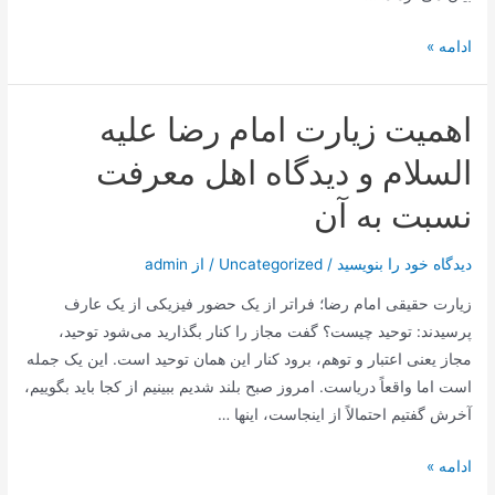
مدیحه
ادامه »
خوانی
در
اهمیت زیارت امام رضا علیه
ولادت
امام
السلام و دیدگاه اهل معرفت
رضا
نسبت به آن
11
ذی
دیدگاه‌ خود را بنویسید
/
Uncategorized
/ از
admin
القعده
سال
زیارت حقیقی امام رضا؛ فراتر از یک حضور فیزیکی از یک عارف
1420هـ.ق
پرسیدند: توحید چیست؟ گفت مجاز را کنار بگذارید می‌شود توحید،
مجاز یعنی اعتبار و توهم، برود کنار این همان توحید است. این یک جمله
است اما واقعاً دریاست. امروز صبح بلند شدیم ببینیم از کجا باید بگوییم،
آخرش گفتیم احتمالاً از اینجاست، اینها …
اهمیت
ادامه »
زیارت