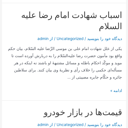
و
كرامات‌
اسباب شهادت امام رضا علیه
مشهد
امام‌
السلام
رضا
عليه‌
دیدگاه‌ خود را بنویسید
/
Uncategorized
/ از
admin
السّلام‌
یكی‌ از علل‌ شهادت‌ امام‌ علی‌ بن‌ موسی‌ الرِّضا علیه ‌السّلام، بیان‌ حكم‌
پيوسته‌
واقع‌ بود مأمون‌ حضرت‌ رضا علیه‌السّلام را به‌ دربارش‌ آورده‌ است‌ تا
متّصل‌
موید و موكّد احكام‌ باطله‌ و مسائل‌ مشتبهۀ او باشند نه‌ اینكه‌ در هر
است‌
مسأله‌ای‌ حكمی‌ را خلاف‌ رأی‌ و نظریۀ وی‌ بیان‌ كنند. برای‌ سلاطین‌
جائره‌ و حكَّام‌ جابره‌ مصیبتی‌ از …
اسباب
ادامه »
شهادت
امام
قیمت‌ها در بازار خودرو
رضا
علیه
دیدگاه‌ خود را بنویسید
/
Uncategorized
/ از
admin
السلام