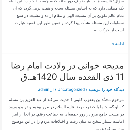
سؤال: فلسفه هفت بار طواف دور خانه کعبه چیست؟ جواب: این البته
یک مطلبی دارد که به اساس مسئله سبعه و هفت برمی‌گردد که آن
تمام عالم تکوین بر آن مشیت الهی و مقام اراده و مشیت در سبع
سماوات این مسئله نشأت پیدا کرده و همین طور این قضیه عبارت
است از حرکت به …
روز
ادامه »
زیازتی
مدیحه خوانی در ولادت امام رضا
11 ذی القعده سال 1420هـ.ق
دیدگاه‌ خود را بنویسید
/
Uncategorized
/ از
admin
مرحوم محمَّد بن يعقوب كلينى 1 حديث مى‌كند از عبد العزيز بن مسلم
كه او گفت: ما با حضرت رضا علیه السلام در مرو بوديم و در بدو ورود
در مسجد جامع مرو در روز جمعه‌اى به جماعت‌ رفتم. در آنجا از امر
امامت بسيار سخن به ميان رفت و اختلافات مردم را در اين موضوع
بيان مى‌كردند. …