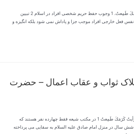
فقره دعا: اِذَا رَأيتُ مَولاي ذُنُوبِي فَزِعتُ، وَ اِذَا رَأيتُ كَرَمَكَ طَمِعتُ. 1 وجوب حفظ حریم شخصی افراد در اسلام 2 تبیین
رضیه قبض و بسط تئوریک شریعت و ردّ اجمالی آن 3 نفس فعل خارجی افراد موجب جزا و پاداش نمی شود بلکه انگیزه و
لاک ثواب و عقاب اعمال – حضرت
توضیحاتفقره دعا: اِذَا رَأيتُ مَولاي ذُنُوبِي فَزِعتُ، وَ اِذَا رَأيتُ كَرَمَكَ طَمِعتُ 1 در مکتب شیعه فقط چهارده نفر هستند که
ست و بس. 2 بایزید بسطامی شش سال در منزل امام صادق علیه السلام به سقایی می پرداخته