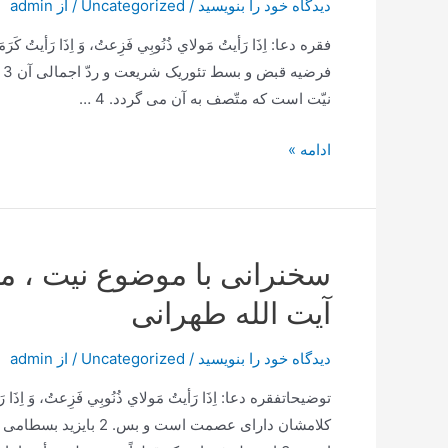
دیدگاه‌ خود را بنویسید
/
Uncategorized
/ از
admin
عنوان
بزرگترین
ف
لطف
نیّت است که متّصف به آن می گردد. 4 …
خداوند
در
دستگیری
ادامه »
اخرالزمان
امام
علیه
السلام
براساس
سخنرانی با موضوع نیت ، م
میزان
آیت الله طهرانی
همت
و
دیدگاه‌ خود را بنویسید
/
Uncategorized
/ از
admin
طلب
افراد
کلامشان دارای عصمت ا