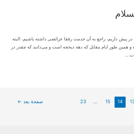
سلام
پیش داریم، راجع به آن خدمت رفقا عرائضی داشته باشیم، البته
ه و همین طور ایام مقابل كه دهه ذیحجه است و می‌دانند كه چقدر در
ات …
1
14
15
…
23
صفحهٔ بعد
←