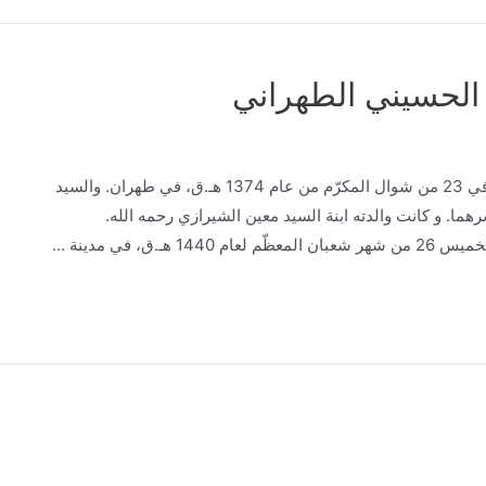
الحسيني الطهراني
الولادة: ولد السيد محمد محسن الطهراني قدس سره في 23 من شوال ‌المكرّم من عام 1374 هـ.ق، في طهران. والسيد
ما. و كانت والدته ابنة السيد معين الشيرازي رحمه الله.
، في مدينة …