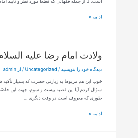
است. 3 از جمله فقهائی که قطعاً مورد نظر و تأیید امام زمان …
سخنرانی
ادامه »
با
موضوع
نیت
،
ولادت امام رضا علیه السلام
ملاک
ثواب
دیدگاه‌ خود را بنویسید
/
Uncategorized
/ از
admin
و
خوب این هم مربوط به زیارتی حضرت كه بسیار تأكید شد
عقاب
سؤال كردم آیا این قضیه بیست و سوم، جهت این خاصّه 
اعمال
طوری كه معروف است در وقت دیگری …
–
حضرت
ولادت
ادامه »
آیت
امام
الله
رضا
طهرانی