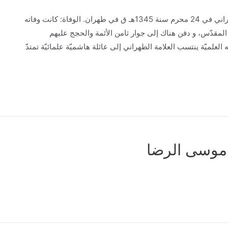
ولادة العلامة الطهراني ووفاته الولادة: ولد العلامة الطهراني في 24 محرم سنة 1345هـ ق في طهران. الوفاة: كانت وفاته
 المشهد الرضوي المقدّس، و دفن هناك إلى جوار ثامن الأئمة والحجج عليهم
 نسبه الشريف وعائلته العلميّة ينتسب العلامة الطهراني إلى عائلة هاشميّة علمائيّة تمتدّ
موسی الرضا