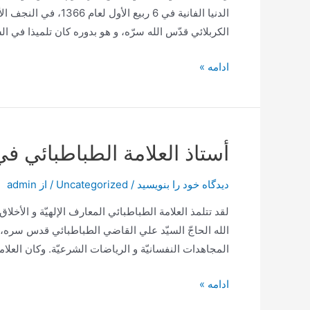
الدنيا الفانية في 6 رب
الكربلائي قدّس الله سرّه، و هو بدوره كان تلميذا في ا
السيد
ادامه »
علي
القاضي
أستاذ العلامة الطباطبائي ف
دیدگاه‌ خود را بنویسید
/
Uncategorized
/ از
admin
لقد تتلمذ العلامة الطباطبائي المعارف الإلهيّة و الأخلا
الله الحاجّ السيّد علي القاضي الطباطبائي قدس سره، و
المجاهدات النفسانيّة و الرياضات الشرعيّة. وكان العل
أستاذ
ادامه »
العلامة