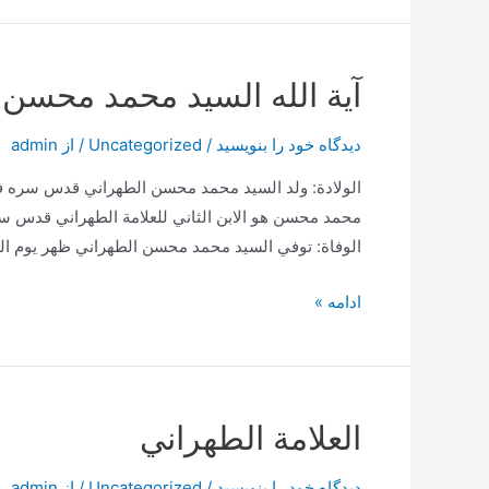
الطباطبائي
في
السير
آية الله السيد محمد محسن 
و
السلوك
دیدگاه‌ خود را بنویسید
/
Uncategorized
/ از
admin
و
العرفان
محمد محسن هو الابن الثاني للعلامة الطهراني قدس سره
الوفاة: توفي السيد محمد محسن الطهراني ظهر يوم الخميس 26 من شهر شعبان ‌المعظّم لعام 1440 هـ.ق
آية
ادامه »
الله
السيد
محمد
محسن
العلامة الطهراني
الحسيني
الطهراني
دیدگاه‌ خود را بنویسید
/
Uncategorized
/ از
admin