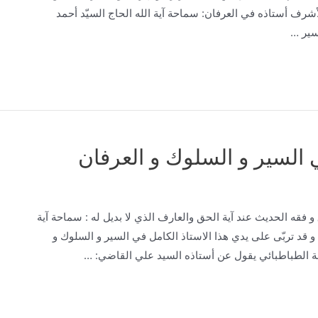
یع ‌الأول لعام 1366، في النجف ‌الأشرف أستاذه في العرفان: سماحة آية ‌الله الحاج السيّد أحمد
لسير …
ي السير و السلوك و العرفان
ق و فقه الحديث عند آية الحق والعارف الذي لا بديل له : سماحة آية
 قد تربّى على يدي هذا الاستاذ الكامل في السير و السلوك و
امة الطباطبائي يقول عن أستاذه السيد علي القاضي: …