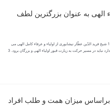
 الهی به عنوان بزرگترین لطف
اِذَا رَأيتُ مَولاي ذُنُوبِي فَزِعتُ، وَ اِذَا رَأيتُ كَرَمَكَ طَمِعتُ 1 شیخ فرید الدّین عطّار نیشابوری از اولیاء و عرفاء کامل الهی می
باشد. 2 فردی که قصد زیارت امام رضا علیه السلام را دارد نباید در مسیر حرکت به زیارت قبور اولیاء الهی و بزرگان برود. 3
 براساس میزان همت و طلب افراد