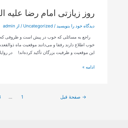
علیه
السلام
روز زیازتی امام رضا علیه ال
دیدگاه‌ خود را بنویسید
/
Uncategorized
/ از
admin
راجع به مسائلی كه خوب در پیش است و ظروفی كه در 
خوب اطلاع دارند رفقا و می‌دانند موقعیت ماه ذوالقعد
این موقعیت و ظرفیت بزرگان تأكید كرده‌اند! در روای
روز
ادامه »
زیازتی
امام
رضا
صفحه‌بندی
→
صفحهٔ قبل
1
…
3
علیه
نوشته‌ها
السلام