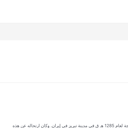
ولد السيد علي القاضي قدس سره يوم 13 من ذي الحجة لعام 1285 هـ ق في مدينة تبريز في إيران. وكان ارتحاله عن هذه