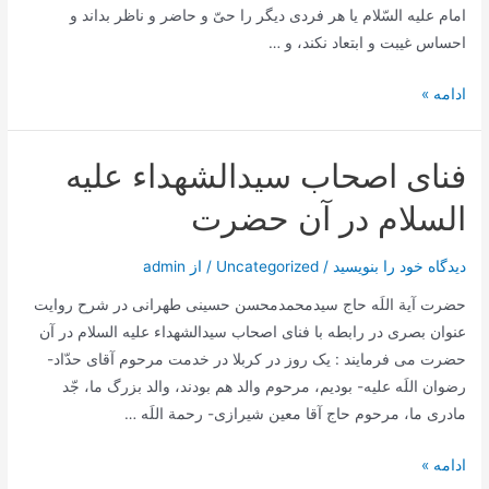
امام علیه السّلام یا هر فردی دیگر را حیّ و حاضر و ناظر بداند و
احساس غیبت و ابتعاد نکند، و …
کیفیت
ادامه »
زیارت
مراقد
فنای اصحاب سیدالشهداء علیه
مشرفه
السلام در آن حضرت
دیدگاه‌ خود را بنویسید
/
Uncategorized
/ از
admin
حضرت آیة اللَه حاج سیدمحمدمحسن حسینی طهرانی در شرح روایت
عنوان بصری در رابطه با فنای اصحاب سیدالشهداء علیه السلام در آن
حضرت می فرمایند : یک روز در کربلا در خدمت مرحوم آقاى حدّاد-
رضوان اللَه علیه- بودیم، مرحوم والد هم بودند، والد بزرگ ما، جّد
مادرى ما، مرحوم حاج آقا معین شیرازى- رحمة اللَه …
فنای
ادامه »