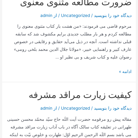
ضرورت مطالعه مثنوی معنوی
فاتحه
از
دیدگاه‌ خود را بنویسید
/
Uncategorized
/ از
admin
منظر
علامه
مرحوم قاضى می ‌فرمودند: «من هشت بار كتاب مثنوى معنوى را
سید
مطالعه كردم و هر بار مطلب جديدى برايم مكشوف شد كه سابقه
محمد
قبلى نداشته است. آنچه در ذیل می‌آید حقایق و رقایقی در خصوص
حسین
عارف کبیر و راهنمایی خبیر، «مولانا جلال الدین محمد بلخی رومی»
حسینی
رضوان علیه و کتاب شریف و بی نظیر او …
طهرانی
ضرورت
ادامه »
مطالعه
مثنوی
کیفیت زیارت مراقد مشرفه
معنوی
دیدگاه‌ خود را بنویسید
/
Uncategorized
/ از
admin
مقاله پیش رو مرقومه حضرت آیت اللَه حاج سیّد محمّد محسن حسینی
طهرانی در تعلیقه کتاب سالک آگاه در باب آداب زیارت مراقد مشرفه
می باشد بسم اللَه الرحمن الرحیم اوّل: طهارت و خلوص نیّت به اینکه