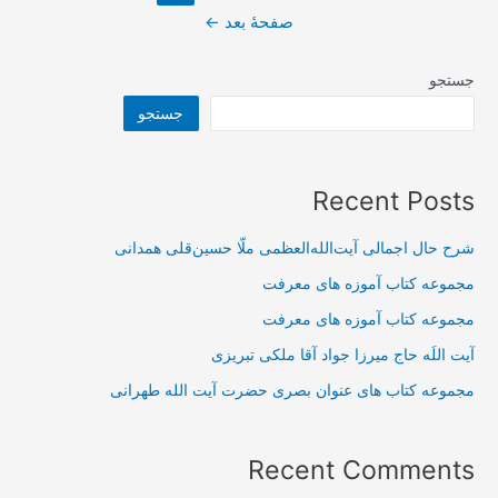
نوشته‌ها
علم
صفحهٔ بعد
←
حضوري
به
جستجو
بيان
جستجو
حضرت
آية
اللَه
Recent Posts
حسيني
طهراني
شرح حال اجمالی آیت‌الله‌العظمی ملّا حسین‌قلی همدانی
مجموعه کتاب آموزه های معرفت
مجموعه کتاب آموزه های معرفت
آیت اللَه حاج میرزا جواد آقا ملکی تبریزی
مجموعه کتاب های عنوان بصری حضرت آیت الله طهرانی
Recent Comments