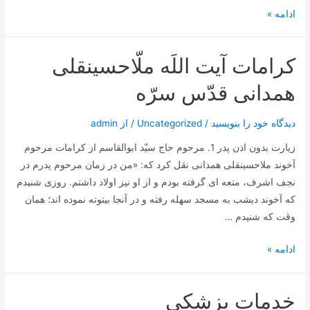
عمل
ادامه »
بلفاروپلاستی
جراحی
کرامات آیت اللَه ملّاحسینقلی
همدانی قدّس سرّه
دیدگاه‌ خود را بنویسید
/
Uncategorized
/ از
admin
زیارت بدون اذن پدر 1. مرحوم حاج سيّد ابوالقاسم از كرامات مرحوم
آخوند ملاحسينقلى همدانى نقل كرد كه: «من در زمان مرحوم پدرم در
نجف اشرف، متعه‏ اى گرفته بودم و از او نيز اولاد داشتم. روزى شنيدم
كه آخوند ديشب به مسجد سهله رفته و در آنجا بيتوته نموده‏ اند؛ همان
وقت كه شنيدم …
کرامات
ادامه »
آیت
اللَه
خدمات پزشکی
ملّاحسینقلی