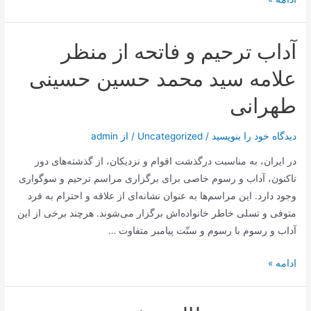
المیزان،
کامل
آداب ترحیم و فاتحه از منظر
و
جامع
علامه سید محمد حسین حسینی
در
طهرانی
مکتب
وحی
دیدگاه‌ خود را بنویسید
/
Uncategorized
/ از
admin
در ایران، به مناسبت درگذشت اقوام و نزدیکان، از گذشته‌های دور
تاکنون، آداب و رسوم خاصی برای برگزاری مراسم ترحیم و سوگواری
وجود دارد. این مراسم‌ها به عنوان نشانه‌ای از علاقه و احترام به فرد
متوفی و تسلی خاطر خانواده‌اش برگزار می‌شوند. هرچند برخی از این
آداب و رسوم با رسوم و سنّت پیامبر متفاوت …
آداب
ادامه »
ترحیم
و