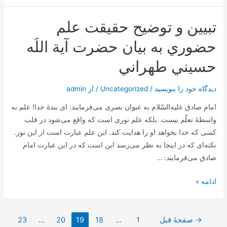
اصحاب
سیدالشهداء
تبيين و توضيح حقيقت علم
علیه
السلام
حضوري به بيان حضرت آية اللَه
در
حسيني طهراني
آن
حضرت
دیدگاه‌ خود را بنویسید
/
Uncategorized
/ از
admin
امام صادق علیه‌السّلام به عنوان بصری می‌فرمایند: ای بندۀ خدا! علم به
واسطۀ تعلّم نیست. بلكه علم نوری است كه واقع می‌شود در قلب
كسی كه خدا بخواهد او را هدایت كند. این علم عبارت است از این نور.
نكته‌ای كه در اینجا به نظر می‌رسد این است كه در این عبارت امام
صادق می‌فرمایند: …
تبيين
ادامه »
و
توضيح
صفحه‌بندی
حقيقت
→
صفحهٔ قبل
1
…
18
19
20
…
23