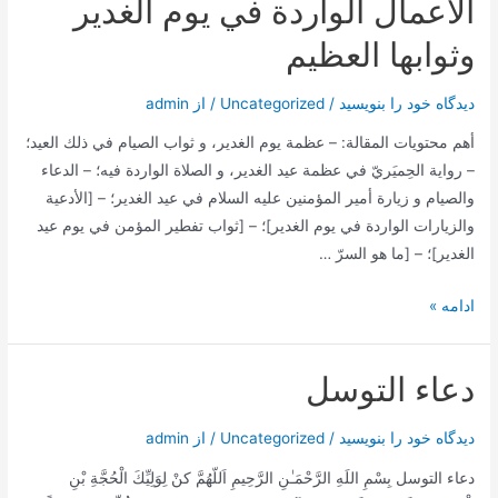
الأعمال الواردة في يوم الغدير
وثوابها العظيم
دیدگاه‌ خود را بنویسید
/
Uncategorized
/ از
admin
أهم محتويات المقالة: – عظمة يوم الغدير، و ثواب الصيام في ذلك العيد؛
– رواية الحِميَريّ في عظمة عيد الغدير، و الصلاة الواردة فيه‌؛ – الدعاء
والصيام و زيارة أمير المؤمنين عليه ‌السلام في عيد الغدير؛ – [الأدعية
والزيارات الواردة في يوم الغدير]؛ – [ثواب تفطير المؤمن في يوم عيد
الغدير]؛ – [ما هو السرّ …
الأعمال
ادامه »
الواردة
في
دعاء التوسل
يوم
الغدير
دیدگاه‌ خود را بنویسید
/
Uncategorized
/ از
admin
وثوابها
العظيم
دعاء التوسل بِسْمِ اللَهِ الرَّحْمَـٰنِ الرَّحِيمِ اَللّهُمَّ كنْ لِوَلِيِّكَ الْحُجَّةِ بْنِ