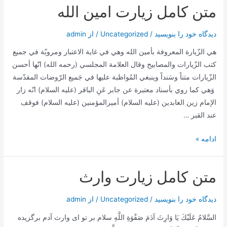
متن کامل زیارت امین الله
دیدگاه‌ خود را بنویسید
/
Uncategorized
/ از
admin
هي الزّيارة المعروفة بأمين الله وهي في غاية الاعتبار ومرويّة في جميع
كتب الزّيارات والمصابيح وقال العلامة المجلسي (رحمه الله) انّها أحسن
الزّيارات متناً وسَنداً وينبغي المُواظبة عليها في جَميع الرّوضات المقدّسة
وَهي كما روي بأسناد معتبرة عن جابر عَنِ الباقر (عليه السلام) انّه زار
الإمام زين العابدين (عليه السلام) أميرالمؤمنين (عليه السلام) فوقف
عند القبر …
متن
ادامه »
کامل
زیارت
متن کامل زيارت وارث
امین
الله
دیدگاه‌ خود را بنویسید
/
Uncategorized
/ از
admin
السَّلامُ عَلَيْكَ يَا وَارِثَ آدَمَ صَفْوَةِ اللَّهِ سلام بر تو ای وارث آدم برگزیده