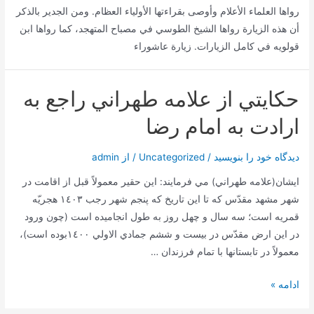
رواها العلماء الأعلام وأوصى بقراءتها الأولياء العظام. ومن الجدير بالذكر
أن هذه الزيارة رواها الشيخ الطوسي في مصباح المتهجد، كما رواها ابن
قولويه في كامل الزيارات. زيارة عاشوراء
حكايتي از علامه طهراني راجع به
ارادت به امام رضا
دیدگاه‌ خود را بنویسید
/
Uncategorized
/ از
admin
ايشان(علامه طهراني) مي فرمايند: اين حقير معمولاً قبل از اقامت در
شهر مشهد مقدّس كه تا اين تاريخ كه پنجم شهر رجب ١٤٠٣ هجريّه
قمريه است؛ سه سال و چهل روز به طول انجاميده است (چون ورود
در اين ارض مقدّس در بيست و ششم جمادي الاولي ١٤٠٠بوده است)،
معمولاً در تابستانها با تمام فرزندان …
حكايتي
ادامه »
از