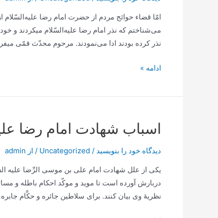
رضا
عليه‌السّلام
امّا قضاء حوائج‌ مردم‌ از حضرت‌ امام‌ رضا علیه‌السّلام‌ ا
می‌شناختم‌ که‌ نذر امام‌ رضا علیه‌السّلام‌ میکردند و خو
نذر کرده‌ بودند ادا می‌نمودند. مرحوم‌ محدّث‌ قمّی‌ میفرماید: ‎ مو
بركات‌
ادامه »
و
كرامات‌
مشهد
امام‌
اسباب شهادت امام رضا علی
رضا
عليه‌
دیدگاه‌ خود را بنویسید
/
Uncategorized
/ از
admin
السّلام‌
یكی‌ از علل‌ شهادت‌ امام‌ علی‌ بن‌ موسی‌ الرِّضا علیه ‌الس
پيوسته‌
دربارش‌ آورده‌ است‌ تا موید و موكّد احكام‌ باطله‌ و مسائ
متّصل‌
نظریۀ وی‌ بیان‌ كنند. برای‌ سلاطین‌ جائره‌ و حكَّام‌ جابره
است‌