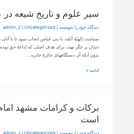
رضا
عليه
سير علوم‌ و تاريخ‌ شيعه‌ در 
السّلام
زن
دیدگاه‌ خود را بنویسید
/
Uncategorized
/ از
admin
حامله
سياست‌ إلهيّۀ أئمّه‌: با بنی عباس‌ ايجاب‌ نمود تا با آنان
در
دندان‌ بر جگر نهند، برای هدف‌ اصلی که‌ إذاعۀ حق‌ بوده‌ ب
آستان
بدون‌ آنکه‌ آن‌ دستگاههای جائرۀ جابره‌ …
مرگ
را
سير
ادامه »
علوم‌
و
تاريخ‌
شيعه‌
بركات‌ و كرامات‌ مشهد امام‌ ر
در
است‌
عصر
امام‌
دیدگاه‌ خود را بنویسید
/
Uncategorized
/ از
admin