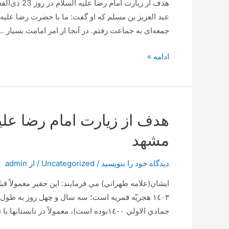
نسبت
عبد العزيز بن مسلم كه او گفت: ما با حضرت رضا علیه ا
به
جمعه‌اى به جماعت‌ رفتم. در آنجا از امر امامت بسيار …
آن
هدف
ادامه »
از
زیارت
امام
رضا
علیه
مشهد
السلام
در
دیدگاه‌ خود را بنویسید
/
Uncategorized
/ از
admin
روز
23
ايشان(علامه طهراني) مي فرمايند: اين حقير معمولاً ق
ذی‌القعده
١٤٠٣ هجريّه قمريه است؛ سه سال و چهل روز به ط
(مشهد
جمادي الاولي ١٤٠٠بوده است)، معمولاً در تابستانها با تمام فرزندان …
مقدس)