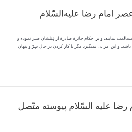
عصر امام‌ رضا عليه‌السّلام
‌ مسالمت‌ نمايند، و بر احکام‌ جائرۀ صادرۀ از قِبَلشان‌ صبر نموده‌ و
اشد. و اين‌ امر پی نمیگيرد مگر با کار کردن‌ در حال‌ سِرّ و پنهان‌
ضا عليه‌ السّلام‌ پيوسته‌ متّصل‌