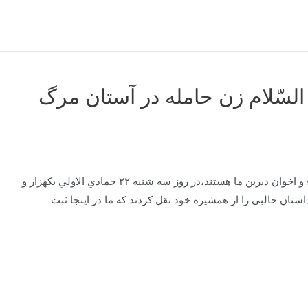
لسّلام زن حامله در آستان مرگ
دوست محترم و برادر مكرّم: آقاي دكتر … كه از أصدقاء و اخوان ديرين ما هستند،در روز سه شنبه ٢٢ جمادي الاولي يكهزار و
ان جالبي را از همشيره خود نقل كردند كه ما در اينجا ثبت