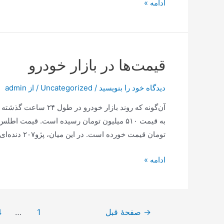
اسباب
ادامه »
شهادت
امام
رضا
علیه
قیمت‌ها در بازار خودرو
السلام
دیدگاه‌ خود را بنویسید
/
Uncategorized
/ از
admin
تومان قیمت خورده است. در این میان، پژو۲۰۷ دنده‌ای TU۵ مدل …
قیمت‌ها
ادامه »
در
بازار
خودرو
صفحه‌بندی
→
صفحهٔ قبل
1
…
4
نوشته‌ها