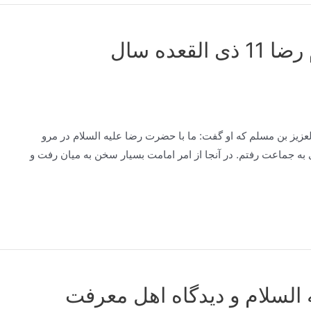
مدیحه خوانی در ولادت امام رضا 11 ذی القعده سال
 حديث مى‌كند از عبد العزيز بن مسلم كه او گفت: ما با حضرت رضا علیه السلام در مرو
 به جماعت‌ رفتم. در آنجا از امر امامت بسيار سخن به ميان رفت و
 السلام و دیدگاه اهل معرفت