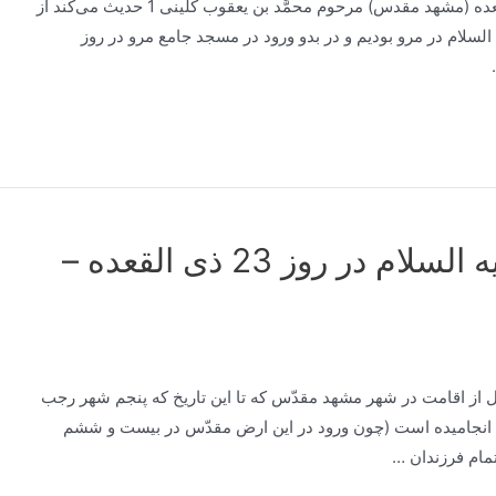
هدف از زیارت امام رضا علیه السلام در روز 23 ذی‌القعده (مشهد مقدس) مرحوم محمَّد بن يعقوب كلينى 1 حديث مى‌كند از
لسلام در مرو بوديم و در بدو ورود در مسجد جامع مرو در روز
هدف از زیارت امام رضا علیه السلام در روز 23 ذی القعده –
بل از اقامت در شهر مشهد مقدّس كه تا اين تاريخ كه پنجم شهر رجب
ول انجاميده است (چون ورود در اين ارض مقدّس در بيست و ششم