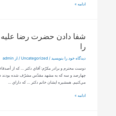
هدف
ادامه »
از
زیارت
امام
رضا
شفا دادن حضرت رضا عليه ا
علیه
را
السلام
در
دیدگاه‌ خود را بنویسید
/
Uncategorized
/ از
admin
روز
23
ذی
چهارصد و سه كه به مشهد مقدّس مشرّف شده بودند داست
القعده
مي‌كنيم. همشيره ايشان خانم دكتر … كه داراي …
–
مشهد
شفا
ادامه »
دادن
حضرت