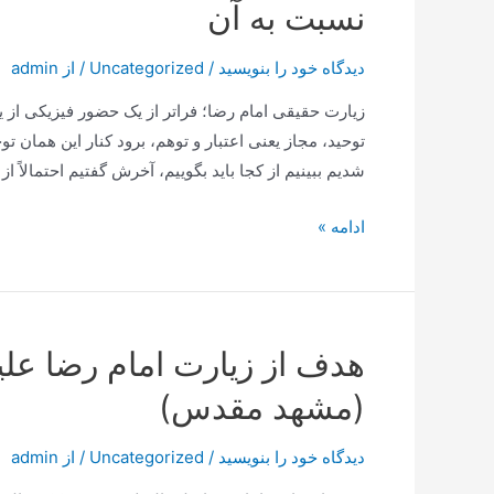
نسبت به آن
11
ذی
دیدگاه‌ خود را بنویسید
/
Uncategorized
/ از
admin
القعده
سال
زیارت حقیقی امام رضا؛ فراتر از یک حضور فیزیکی از 
1420هـ.ق
توحید، مجاز یعنی اعتبار و توهم، برود کنار این همان ت
شدیم ببینیم از کجا باید بگوییم، آخرش گفتیم احتمالاً از
اهمیت
ادامه »
زیارت
امام
رضا
علیه
السلام
(مشهد مقدس)
و
دیدگاه
دیدگاه‌ خود را بنویسید
/
Uncategorized
/ از
admin
اهل
معرفت