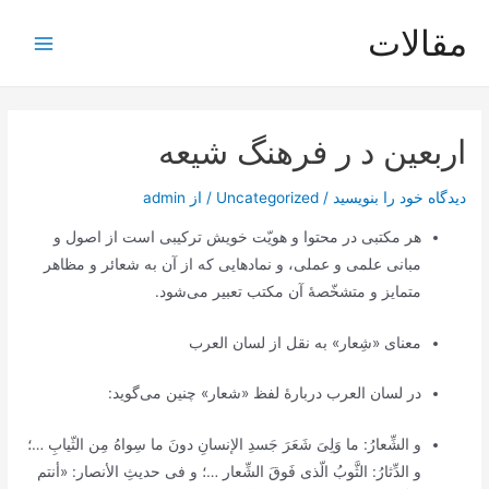
رش
مقالات
ه
Main
حتوا
Menu
اربعین د ر فرهنگ شیعه
دیدگاه‌ خود را بنویسید
/
Uncategorized
/ از
admin
هر مکتبی در محتوا و هویّت خویش ترکیبی است از اصول و
مبانی علمی و عملی، و نمادهایی که از آن به شعائر و مظاهر
متمایز و متشخّصۀ آن مکتب تعبیر می‌شود.
معنای «شِعار» به نقل از
لسان العرب
در
لسان العرب
دربارۀ لفظ «شعار» چنین می‌گوید:
و الشِّعارُ: ما وَلِیَ شَعَرَ جَسدِ الإنسانِ دونَ ما سِواهُ مِن الثّیابِ …؛
و الدِّثارُ: الثَّوبُ الّذی فَوقَ الشِّعار …؛ و فی حدیثِ الأنصار: «أنتم