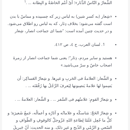
1
الشِّعارُ و النّاسُ الدِّثار»؛ أیْ أنتُم الخاصّةُ و البِطانة
… .
«شِعار (به کسرِ شین) به لباس زیر که چسبیده و مماسّ با بدن
است گفته می‌شود؛ بخلاف دِثار، که به لباس رو اطلاق می‌شود.
و در حدیث چنین آمده است: ”شما ای جماعت انصار، شِعار
لسان العرب
، ج ٤، ص ٤١٢.
هستید و سایر مردم، دِثار“؛ یعنی شما جماعت انصار از زمرۀ
اصحاب خاصّ و سرّ می‌باشید.»
و الشِّعار: العلامةُ فی الحَربِ و غیرِها. و شِعارُ العَساکِر: أن
یَسِموا لها علامةً یَنصِبونها لِیَعرفَ الرَّجُلُ بها رُفْقَتَه … .‌
و شِعارُ القومِ: علامتُهم فی السَّفر … . و الشِّعار: العلامةُ … .
و شِعارُ الحَجّ: مَناسکُه و علاماتُه و آثارُه و أعمالُه، جَمعُ شَعیرَة؛ و
کلُّ ما جُعِل عَلَمًا لِطاعةِ اللهِ عَزّوجلَّ کالوقوفِ و الطّوافِ و
السّعیِ و الرَّمْیِ و الذّبحِ و غیرِ ذلک. و منه الحدیث: أنّ جَبریلَ