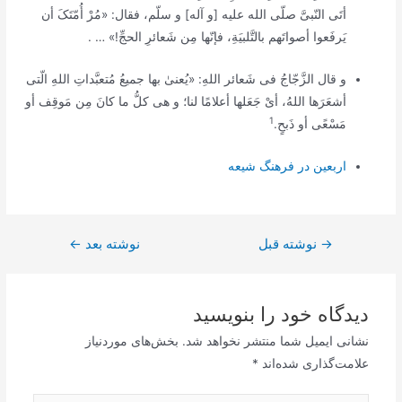
أتَی النّبیَّ صلّی الله علیه [و آله] و سلّم، فقال: «مُرْ أُمّتَکَ أن
یَرفَعوا أصواتَهم بالتَّلبیَةِ،‌ فإنّها مِن شَعائرِ الحجِّ!» … .
و قال الزَّجّاجُ فی شَعائر اللهِ: «یُعنیٰ بها جمیعُ مُتعبَّداتِ اللهِ الّتی
أشعَرَها اللهُ، أیْ جَعَلها أعلامًا لنا؛ و هی کلُّ ما کانَ مِن مَوقِف أو
1
مَسْعًی أو ذَبحٍ
.
اربعین در فرهنگ شیعه
→
راهبری
نوشته قبل
نوشته بعد
←
نوشته
دیدگاه‌ خود را بنویسید
نشانی ایمیل شما منتشر نخواهد شد.
بخش‌های موردنیاز
علامت‌گذاری شده‌اند
*