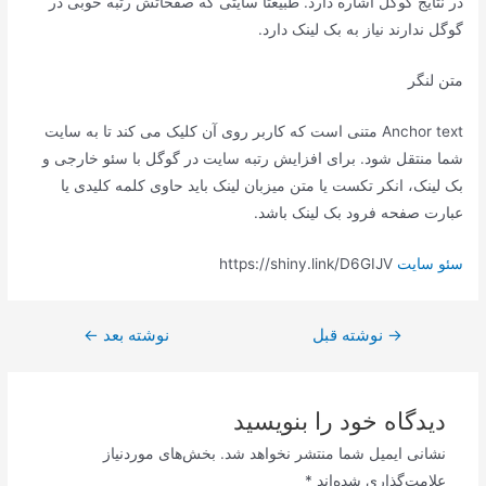
در نتایج گوگل اشاره دارد. طبیعتا سایتی که صفحاتش رتبه خوبی در
گوگل ندارند نیاز به بک لینک دارد.
متن لنگر
Anchor text متنی است که کاربر روی آن کلیک می کند تا به سایت
شما منتقل شود. برای افزایش رتبه سایت در گوگل با سئو خارجی و
بک لینک، انکر تکست یا متن میزبان لینک باید حاوی کلمه کلیدی یا
عبارت صفحه فرود بک لینک باشد.
سئو سایت
https://shiny.link/D6GIJV
→
راهبری
نوشته قبل
نوشته بعد
←
نوشته
دیدگاه‌ خود را بنویسید
نشانی ایمیل شما منتشر نخواهد شد.
بخش‌های موردنیاز
علامت‌گذاری شده‌اند
*