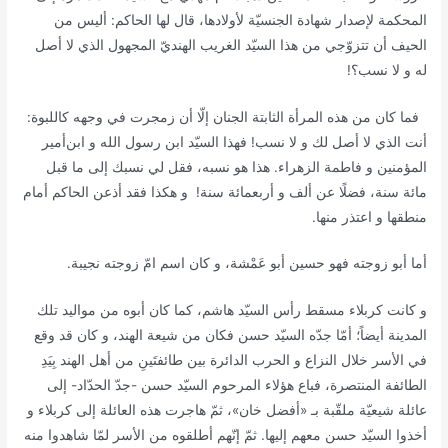
المحكمة لإصدار شهادة الجنسيّة لأولادها، قال لها الحاكم: أليس من
الحيف أن تتزوّجي من هذا السيّد الغريب الهنديّ المجهول الذي لا أصل
له و لا نسب؟!
فما كان من هذه المرأة الثابتة الجنان إلّا أن زمجرت في وجهه كاللبوة:
أنت الذي لا أصل لك و لا نسب! فهذا السيّد ابن رسول الله و ابن‌أمير
المؤمنين و فاطمة الزهراء. هذا هو نسبه، فقل لي نسبك إلى ما قبل
مائة سنة، فضلًا عن ألف و أربعمائة سنة!
و هكذا فقد أذعن الحاكم أمام
منطقها و اعتذر منها.
أما أبو زوجته فهو
حسين أبو عَمْشة، و كان اسم امّ زوجته نجيبة.
و كانت كربلاء مسقط رأس السيّد هاشم، كما كان أبوه من مواليد تلك
المدينة أيضاً؛ أمّا جدّه السيّد حسن فكان من شيعة الهند، و كان قد وقع
في الأسر خلال النزاع و الحرب الدائرة بين طائفتَينِ من أهل الهند بِيَدِ
الطائفة المنتصرة، فباع هؤلاء المرحوم السيّد حسن -جدّ الحدّاد- إلى
عائلة شيعيّة ملقّبة بـ «
أفضل خان»، ثمّ هاجرت هذه العائلة إلى كربلاء و
أخذوا السيّد حسن معهم إليها. ثمّ إنّهم أطلقوه من الأسر لمّا شاهدوا منه