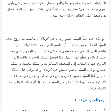
الكرامات العديدة و لم يعودوا يكلّفوه بعمل. لكنّ السيّد حسن كان يأبى
منهم تركه بلا عمل؛ فخيّروه بين عدّة أعمال، فاختار منها السقاية، و قال:
هي شغل عمّي العبّاس سلام الله عليه.
و هكذا فقد حطّ السيّد حسن رحاله في كربلاء المقدّسة، ثمّ تزوّج بجدّة
السيّد الحدّاد. و من أبنائه السيّد قاسم الذي انجب ثلاثة أولاد: السيّد
هاشم الذي وُلِد في «قلعة هندي»، و كان ذلك بسبب الهجوم الذي وقع
على كربلاء و قَطْع الماء عنها، ممّا اضطرّ السيّد قاسم و عائلته إلى
النزوح عنها و الذهاب إلى المنطقة المذكورة؛ و السيّد محمود و السيّد
حسين. و كان السيّد محمود يعيش في كربلاء، و قد توفّي قبل السيّد
حسين. أمّا السيّد حسين فكان يعيش في بغداد، و يعمل في صناعة
الأحذية. و مع أنّهما كانا أصغر من السيّد هاشم، إلّا أنّهما التحقا بالرحمة
الأبديّة قبله.
(
روح المجرد ص 109
)