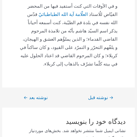
و في الأوقات التي كنت أستفيد فيها من المحضر
الفيّاض للُاستاذ
العلّامة آية الله الطباطبائيّ
قدّس
الله نفسه في بلدة قم الطيّبة، كنت أسمعه أحياناً
يذكر اسم السيّد هاشم بأنّه من تلامذة المرحوم
القاضي القدماء؛ و الذين يملؤُهم العشق و الهيجان،
و يلفّهم التحرّر و التمرّد على القيود، و كان ساكناً في
كربلاء؛ و كان المرحوم القاضي قد اعتاد الحلول عليه
في بيته كلّما تشرّف بالذهاب إلى كربلاء.
→
راهبری
نوشته قبل
نوشته بعد
←
نوشته
دیدگاه‌ خود را بنویسید
نشانی ایمیل شما منتشر نخواهد شد.
بخش‌های موردنیاز