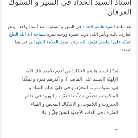
أستاذ السيد الحداد في السير و السلوك
العرفان:
لقد تتلمذ
السيد هاشم الحداد
في السير و السلوك عند أستاذ واحد ، و هو
العارف بالله وبأمر الله، فريد عصره ووحيد دهره
سماحة آیة ‌الله الحاجّ
السیّد علي القاضي قدّس الله سرّه
. يقول
العلامة الطهراني
في هذا
الصدد:
يُعدّ [السيد هاشم الحدّاد] من أقدم تلامذة تلك الآية
الإلهيّة [السيد علي القاضي]، و أكثرهم قدرة و تمكّناً
في سلوك درب التجرّد، و في طَيّ عالم الملك و
الملكوت و تخطّي نشآت التعيّن، و الورود في عالم
الجبروت و اللاهوت، و الاندكاك المحض و الفَناء
الصِّرف في الذات الأحديّة للحقّ جلَّ و علا.
…