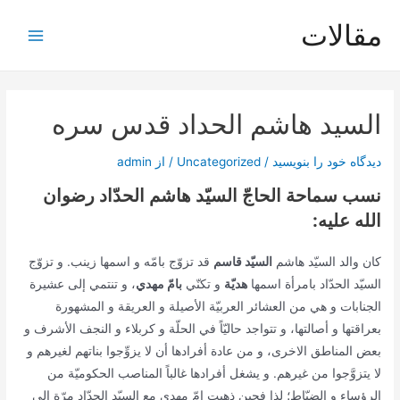
رش
مقالات
ه
Main
حتوا
Menu
السيد هاشم الحداد قدس سره
دیدگاه‌ خود را بنویسید
/
Uncategorized
/ از
admin
نسب سماحة الحاجّ السيّد هاشم الحدّاد رضوان
الله عليه:
كان والد السيّد هاشم
السيّد قاسم
قد تزوّج بامّه و اسمها زينب. و تزوّج
السيّد الحدّاد بامرأة اسمها
هديّة
و تكنّي
بامّ مهدي
، و تنتمي إلى عشيرة
الجنابات و هي من العشائر العربيّة الأصيلة و العريقة و المشهورة
بعراقتها و أصالتها، و تتواجد حاليّاً في الحلّة و كربلاء و النجف الأشرف و
بعض المناطق الاخرى، و من عادة أفرادها أن لا يزوِّجوا بناتهم لغيرهم و
لا يتزوَّجوا من غيرهم. و يشغل أفرادها غالباً المناصب الحكوميّة من
الرؤساء و الضبّاط؛ لذا فحين ذهبت امّ مهدي مع السيّد الحدّاد مرّة إلى