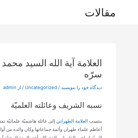
رش
مقالات
ه
حتوا
العلامة آیة الله السيد مح
سرّه
دیدگاه‌ خود را بنویسید
/
Uncategorized
/ از
admin
نسبه الشريف وعائلته العلميّة
ينتسب
العلامة الطهراني
إلى عائلة هاشميّة علمائيّة تم
أعاظم علماء طهران وأئمة جماعاتها وكان والده من أوائل
السيّد إبراهيم الطهراني الذي كان أحد تلامذة المجدّد آ