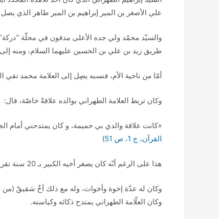
علي الأصغر بن المير إبراهيم بن المير طاهر الذي يصل 
والسيّد محمّد ولي جده الأعلى مدفون في محلّة “دركة” 
طريق زيد بن علي بن الحسين عليهما السلام، ومنه إلى ال
أمّا من ناحية الأم، فنسبه يصِل إلى العلامة محمد تقي ا
وكان تربط العلامة الطهراني بوالده علاقةً خاصّة، قال:
«كانت علاقة والدي بي حميمة، و كان يمتدحني أمام الجمي
القرآن، ج 1، ص 51
)
هذا على الرغم أنّه كان يصغر أخيه الكبير بـ 20 سنة تقريبًا.
وكان له عدّة إخوة وأخوات، وله مع ذلك أخٌ شقيقٌ (من ا
وكان العلّامة الطهراني يمتدح ذكائه وكياسته.