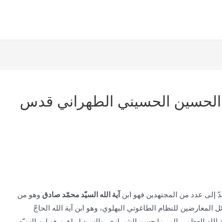
مد الحسين الحسيني الطهراني قدس
تدّ إلى عدد من المجتهدين فهو ابن
آية الله السيّد محمّد صادق
وهو من
 المعارضين للنظام الطاغوتي البهلوي، وهو ابن آية الله الحاجّ
ية الله العظمى الميرزا حسن الشيرازي، والسيد إبراهيم هو ابن السيّد