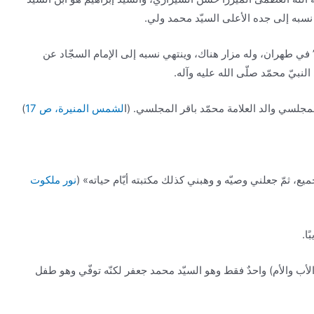
نسبه إلى جده الأعلى السيّد محمد ولي.
في طهران، وله مزار هناك، وينتهي نسبه إلى الإمام السجّاد عن
نبيّ محمّد صلّى الله عليه وآله.
لمجلسي والد العلامة محمّد باقر المجلسي. (ا
لشمس المنيرة، ص 17
)
ع، ثمّ جعلني وصيّه و وهبني كذلك مكتبته أيّام حياته» (
نور ملكوت
لأب والأم) واحدٌ فقط وهو السيّد محمد جعفر لكنّه توفّي وهو طفل