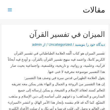
رش
مقالات
ه
Main
حتوا
Menu
الميزان في تفسير القرآن
دیدگاه‌ خود را بنویسید
/
Uncategorized
/ از
admin
تفسير الميزان هو كتاب ألّفه العلامة الطباطبائي في تفسير القرآن
الكريم كاملا، واعتمد فيه منهج تفسير القرآن بالقرآن، و أودع فيه أبحاثاً
قرآنية، وعلمية، و روائية، و تاريخية، وفلسفية، واجتماعية بحيث صار
هذا التفسير موسوعة معرفية لا غنى عنها.
يقول العلامة الطهراني قدس سره في وصف هذا التفسير:
إن هذا التفسير من الروعة و الجمال و البهاء بقدر يمكن معه تعريفه
للعالم كسند لعقائد الإسلام و الشيعة، و يمكن إرساله إلى جميع
المدارس و المذاهب؛ و دعوتهم على أساسه إلى دين الإسلام و مذهب
التشيّع. كما أنّه قد قام بنفسه بإنجاز هذا الأمر الهامّ، و انتشر «الميزان»
في العالم و وصل إلى قلب فرنسا و أمريكا، و ارسلت الأعداد الكثيرة