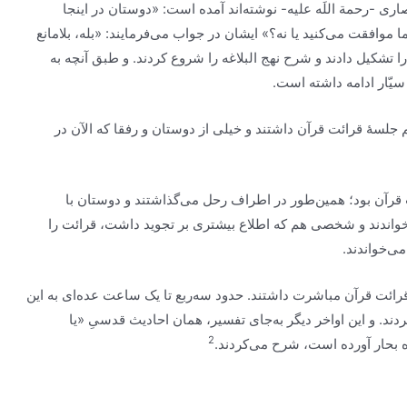
اری -رحمة اللَه علیه- نوشته‌اند آمده است: «دوستان در اینجا
موافقت می‌کنید یا نه؟» ایشان در جواب می‌فرمایند: «بله، بلامانع
را تشکیل دادند و شرح
نهج البلاغه
را شروع کردند. و طبق آنچه به
یّار ادامه داشته است.
لسۀ قرائت قرآن داشتند و خیلی از دوستان و رفقا که الآن در
قرآن بود؛ همین‌طور در اطراف رحل می‌گذاشتند و دوستان با
‌خواندند و شخصی هم که اطلاع بیشتری بر تجوید داشت، قرائت را
ی‌خواندند.
ئت قرآن مباشرت داشتند. حدود سه‌ربع تا یک ساعت عده‌ای به این
دند. و این اواخر دیگر به‌جای تفسیر، همان احادیث قدسیِ
«یا
2
ه
بحار
آورده است، شرح می‌کردند.