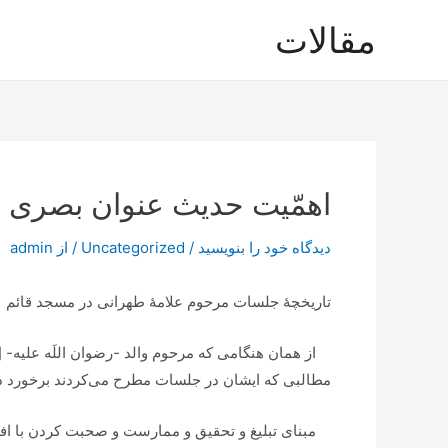
رش
مقالات
ه
حتوا
اهمّیت حدیث عنوان بصرى 
دیدگاه‌ خود را بنویسید
/
Uncategorized
/ از
admin
تاریخچۀ جلسات مرحوم علامۀ طهرانی در مسجد قائم
از همان هنگامی که مرحوم والد -رضوان اللَه علیه- [
مطالبی که ایشان در جلسات مطرح می‌کردند برخورد د
مبنای تبلیغ و تحقیق و ممارست و صحبت کردن با افر