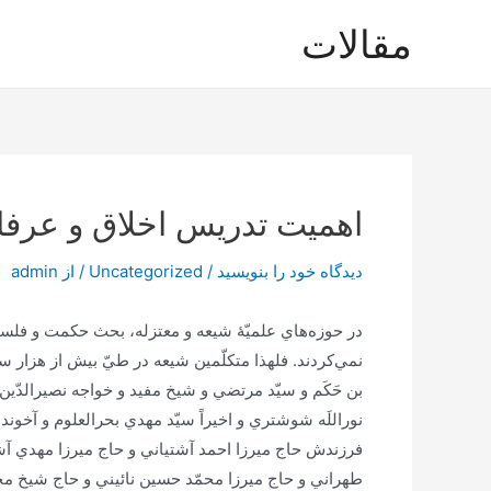
رش
مقالات
ه
حتوا
اهمیت تدريس‌ اخلاق‌ و عرفان
دیدگاه‌ خود را بنویسید
/
Uncategorized
/ از
admin
در حوزه‌هاي‌ علميّۀ شيعه‌ و معتزله‌، بحث‌ حكمت‌ و فلسفه‌
نمي‌كردند. فلهذا متكلّمين‌ شيعه‌ در طيّ بيش‌ از هزار سا
بن‌ حَكَم‌ و سيّد مرتضي‌ و شيخ‌ مفيد و خواجه‌ نصيرالدّين
نوراللَه‌ شوشتري‌ و اخيراً سيّد مهدي‌ بحرالعلوم‌ و آخوند
فرزندش‌ حاج‌ ميرزا احمد آشتياني‌ و حاج‌ ميرزا مهدي‌ آشتي
طهراني‌ و حاج‌ ميرزا محمّد حسين‌ نائيني‌ و حاج‌ شيخ‌ 