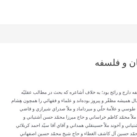
‌ و فلسفه‌
 دارج‌ و رائج‌ بود؛ به‌ خلاف‌ أشاعره‌ كه‌ بحث‌ در مطالب‌ عقليّه‌
ل‌ هميشه‌ مظفّر و پيروز بوده‌اند و علماء و فقهائي‌ را همچون‌ هِشام‌
‌ طوسي‌ و علاّمۀ حلّي‌ و ميرداماد و ملاّ صدراي‌ شيرازي‌ و قاضي‌
 ملاّ محمّد كاظم‌ خراساني‌ و حاج‌ ميرزا محمّد حسن‌ آشتياني‌ و
اني‌ و آخوند ملاّ حسينقلي‌ همداني‌ و آقاي‌ آقا سيّد احمد كربلائي‌
محمّد حسين‌ آل‌ كاشف‌ الغطاء و حاج‌ شيخ‌ محمّد حسين‌ اصفهاني‌