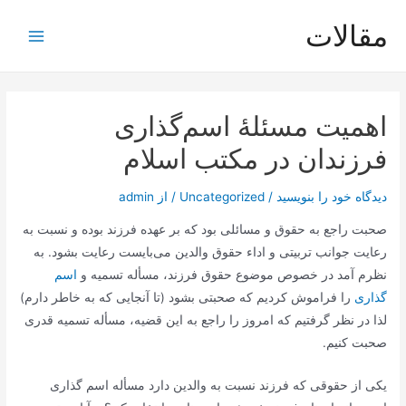
رش
مقالات
ه
Main
حتوا
Menu
اهمیت مسئلۀ اسم‌گذارى
فرزندان در مكتب اسلام
دیدگاه‌ خود را بنویسید
/
Uncategorized
/ از
admin
صحبت راجع به حقوق و مسائلی بود كه بر عهده فرزند بوده و نسبت به
رعایت جوانب تربیتی و اداء حقوق والدین می‌بایست رعایت بشود. به
نظرم آمد در خصوص موضوع حقوق فرزند، مسأله تسمیه و
اسم
گذاری
را فراموش كردیم كه صحبتی بشود (تا آنجایی كه به خاطر دارم)
لذا در نظر گرفتیم كه امروز را راجع به این قضیه، مسأله تسمیه قدری
صحبت كنیم.
یكی از حقوقی كه فرزند نسبت به والدین دارد مسأله اسم گذاری