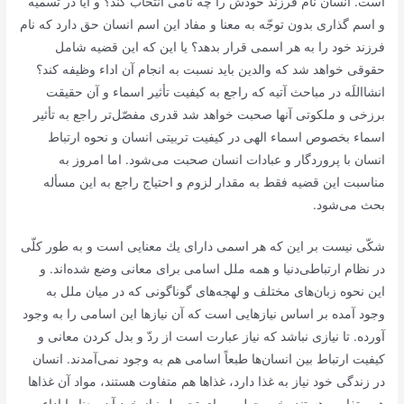
است. انسان نام فرزند خودش را چه نامی انتخاب كند؟ و آیا در تسمیه
و اسم گذاری بدون توجّه به معنا و مفاد این اسم انسان حق دارد كه نام
فرزند خود را به هر اسمی قرار بدهد؟ یا این كه این قضیه شامل
حقوقی خواهد شد كه والدین باید نسبت به انجام آن اداء وظیفه كند؟
انشااللَه در مباحث آتیه كه راجع به كیفیت تأثیر اسماء و آن حقیقت
برزخی و ملكوتی آنها صحبت خواهد شد قدری مفصّل‌تر راجع به تأثیر
اسماء بخصوص اسماء الهی در كیفیت تربیتی انسان و نحوه ارتباط
انسان با پروردگار و عبادات انسان صحبت می‌شود. اما امروز به
مناسبت این قضیه فقط به مقدار لزوم و احتیاج راجع به این مسأله
بحث می‌شود.
شكّی نیست بر این كه هر اسمی دارای یك معنایی است و به طور كلّی
در نظام ارتباطی‌دنیا و همه ملل اسامی برای معانی وضع شده‌اند. و
این نحوه زبان‌های مختلف و لهجه‌های گوناگونی كه در میان ملل به
وجود آمده بر اساس نیازهایی است كه آن نیازها این اسامی را به وجود
آورده. تا نیازی نباشد كه نیاز عبارت است از ردّ و بدل كردن معانی و
كیفیت ارتباط بین انسان‌ها طبعاً اسامی هم به وجود نمی‌آمدند. انسان
در زندگی خود نیاز به غذا دارد، غذاها هم متفاوت هستند، مواد آن غذاها