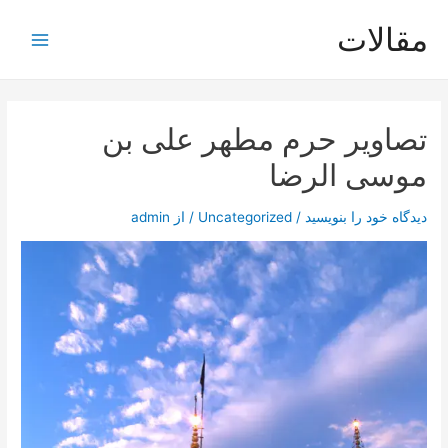
رش
مقالات
ه
Main
حتوا
Menu
تصاویر حرم مطهر علی بن
موسی الرضا
دیدگاه‌ خود را بنویسید
/
Uncategorized
/ از
admin