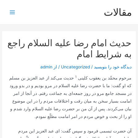
رش
مقالات
ه
Main
حتوا
Menu
حديث امام رضا علیه السلام راجع
به شرايط امام‏
دیدگاه‌ خود را بنویسید
/
Uncategorized
/ از
admin
1
مرحوم محمَّد بن يعقوب كلينى
حديث مى‌كند از عبد العزيز بن مسلم
كه او گفت: ما با حضرت رضا علیه السلام در مرو بوديم و در بدو ورود
در مسجد جامع مرو در روز جمعه‌اى به جماعت‌ رفتم. در آنجا از امر
امامت بسيار سخن به ميان رفت و اختلافات مردم را در اين موضوع
بيان مى‌كردند. پس از آن من بر حضرت رضا عليه السلام وارد شدم و
او را از بحث و خوض مردم در امر امامت مطلّع نمودم.
آن حضرت تبسمى فرمود و سپس گفت: اى عبد العزيز اين مردم