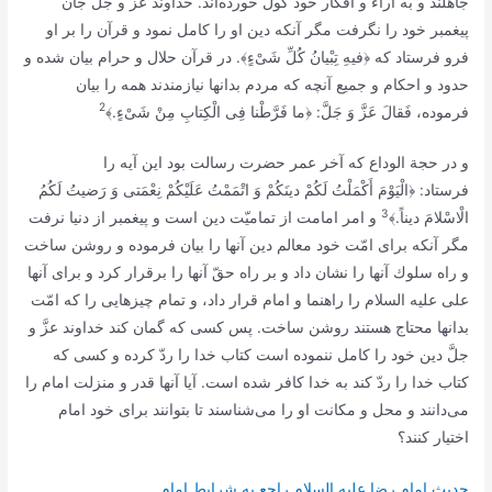
جاهلند و به آراء و افكار خود گول خورده‌اند. خداوند عزَّ و جلَّ جان
پيغمبر خود را نگرفت مگر آنكه دين او را كامل نمود و قرآن را بر او
فرو فرستاد كه ﴿
فيهِ تِبْيانُ كُلِّ شَىْ‌ءٍ﴾
. در قرآن حلال و حرام بيان شده و
حدود و احكام و جميع آنچه كه مردم بدانها نيازمندند همه را بيان
2
فرموده،
فَقالَ عَزَّ وَ جَلَّ:
﴿
ما فَرَّطْنا فِى الْكِتابِ مِنْ شَىْ‌ءٍ.﴾
و در حجة الوداع كه آخر عمر حضرت رسالت بود اين آيه را
فرستاد: ﴿
الْيَوْمَ أَكْمَلْتُ لَكُمْ دينَكُمْ وَ اتْمَمْتُ عَلَيْكُمْ نِعْمَتى وَ رَضيتُ لَكُمُ
3
الْاسْلامَ ديناً
.﴾
و امر امامت از تماميّت دين است و پيغمبر از دنيا نرفت
مگر آنكه براى امّت خود معالم دين آنها را بيان فرموده و روشن ساخت
و راه سلوك آنها را نشان داد و بر راه حقّ آنها را برقرار كرد و براى آنها
على عليه السلام را راهنما و امام قرار داد، و تمام چيزهایى را كه امّت
بدانها محتاج هستند روشن ساخت. پس كسى كه گمان كند خداوند عزَّ و
جلَّ دين خود را كامل ننموده است كتاب خدا را ردّ كرده و كسى كه
كتاب خدا را ردّ كند به خدا كافر شده است. آيا آنها قدر و منزلت امام را
مى‌دانند و محل و مكانت او را مى‌شناسند تا بتوانند براى خود امام
اختيار كنند؟
حديث امام رضا علیه السلام راجع به شرايط امام‏