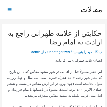
رش
مقالات
ه
Main
حتوا
Menu
حكايتي از علامه طهراني راجع به
ارادت به امام رضا
دیدگاه‌ خود را بنویسید
/
Uncategorized
/ از
admin
ايشان(علامه طهراني) مي فرمايند:
اين حقير معمولاً قبل از اقامت در شهر مشهد مقدّس كه تا اين تاريخ
كه پنجم شهر رجب ١٤٠٣ هجريّه قمريه است؛ سه سال و چهل روز به
طول انجاميده است (چون ورود در اين ارض مقدّس در بيست و ششم
جمادي الاولي ١٤٠٠بوده است)، معمولاً در تابستانها با تمام فرزندان و
اهل بيت، قريب يكماه به مشهد مقدّس مشرّف مي‌شديم.
در تابستان سنه ١٣٩٣ كه مشرّف بوديم و آية اللَه ميلاني و حضرت