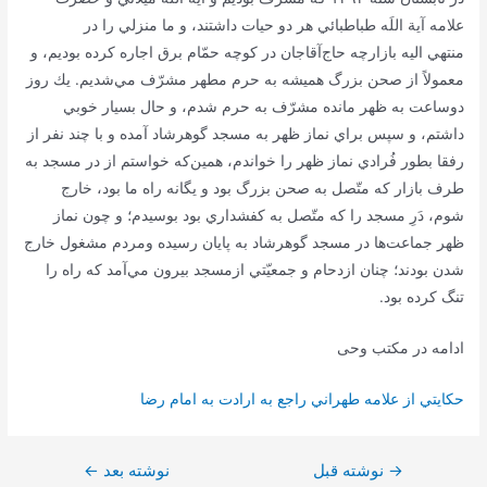
علامه آية اللَه طباطبائي هر دو حيات داشتند، و ما منزلي را در
منتهي اليه بازارچه حاج‌آقا‌جان در كوچه حمّام برق اجاره كرده بوديم، و
معمولاً از صحن بزرگ هميشه به حرم مطهر مشرّف مي‌شديم. يك روز
دوساعت به ظهر مانده مشرّف به حرم شدم، و حال بسيار خوبي
داشتم، و سپس براي نماز ظهر به مسجد گوهرشاد آمده و با چند نفر از
رفقا بطور فُرادي نماز ظهر را خواندم، همين‌كه خواستم از در مسجد به
طرف بازار كه متّصل به صحن بزرگ بود و يگانه راه ما بود، خارج
شوم، دَرِ مسجد را كه متّصل به كفشداري بود بوسيدم؛ و چون نماز
ظهر جماعت‌ها در مسجد گوهرشاد به پايان رسيده ومردم مشغول خارج
شدن بودند؛ چنان ازدحام و جمعيّتي ازمسجد بيرون مي‌آمد كه راه را
تنگ كرده بود.
ادامه در مکتب وحی
حكايتي از علامه طهراني راجع به ارادت به امام رضا
→
راهبری
نوشته قبل
نوشته بعد
←