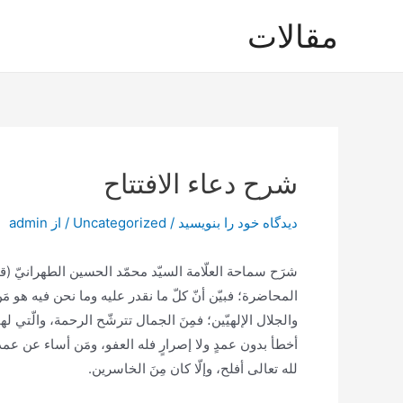
رش
مقالات
ه
حتوا
شرح دعاء الافتتاح
دیدگاه‌ خود را بنویسید
/
Uncategorized
/ از
admin
شرَح سماحة العلّامة السيّد محمّد الحسين الطهرانيّ (ق
المحاضرة؛ فبيّن أنّ كلّ ما نقدر عليه وما نحن فيه هو مَن
والجلال الإلهيّين؛ فمِنَ الجمال تترشّح الرحمة، والّتي ل
أخطأ بدون عمدٍ ولا إصرارٍ فله العفو، ومَن أساء عن ع
لله تعالى أفلح، وإلّا كان مِنَ الخاسرين.