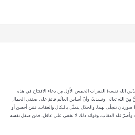
دّس الله نفسه) الفقرات الخمس الأُوَل مِن دعاء الافتتاح في هذه
ٌّ مِنَ الله تعالى وتسديدٌ، وأنّ أساس العالَم قائمٌ على صفتَي الجمال
ها صورتان تتجلّى بهما. والجلال يتمثّل بالنكال والعقاب. فمَن أحسن أو
مد وأصرّ فله العقاب. وفوائد ذلك لا تخفى على عاقل، فمَن صقل نفسه