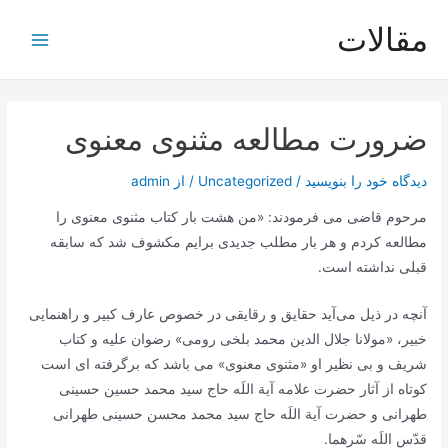
رش
مقالات
ه
Main
حتوا
Menu
ضرورت مطالعه مثنوی معنوی
دیدگاه‌ خود را بنویسید
/
Uncategorized
/ از
admin
مرحوم قاضى می ‌فرمودند: «من هشت بار كتاب مثنوى معنوى را
مطالعه كردم و هر بار مطلب جديدى برايم مكشوف شد كه سابقه
قبلى نداشته است.
آنچه در ذیل می‌آید حقایق و رقایقی در خصوص عارف کبیر و راهنمایی
خبیر، «مولانا جلال الدین محمد بلخی رومی» رضوان علیه و کتاب
شریف و بی نظیر او «مثنوی معنوی» می باشد که برگرفته ای است
کوتاه از آثار حضرت علامه آیة اللَه حاج سید محمد حسین حسینی
طهرانی و حضرت آیة اللَه حاج سید محمد محسن حسینی طهرانی
قدّس اللَه سّرهما.