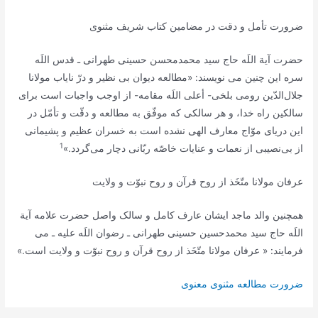
ضرورت تأمل و دقت در مضامین کتاب شریف مثنوی
حضرت آیة اللَه حاج سید محمد‌محسن حسینی طهرانی ـ قدس اللَه
سره این چنین می نویسند: «مطالعه ديوان بى ‌نظير و درّ ناياب مولانا
جلال‌الدّين رومى بلخى- أعلى اللَه مقامه- از اوجب واجبات است براى
سالكين راه خدا، و هر سالكى كه موفّق به مطالعه و دقّت و تأمّل در
اين درياى موّاج معارف الهى نشده است به خسران عظيم و پشيمانى
1
از بى‌نصيبى از نعمات و عنايات خاصّه ربّانى دچار مى‌گردد.»
عرفان مولانا متّخَذ از روح قرآن و روح نبوّت و ولايت
همچنین والد ماجد ایشان عارف کامل و سالک واصل حضرت علامه آیة
اللَه حاج سید محمد‌حسین حسینی طهرانی ـ رضوان اللَه علیه ـ می
فرمایند: « عرفان مولانا متّخَذ از روح قرآن و روح نبوّت و ولايت است.»
ضرورت مطالعه مثنوی معنوی