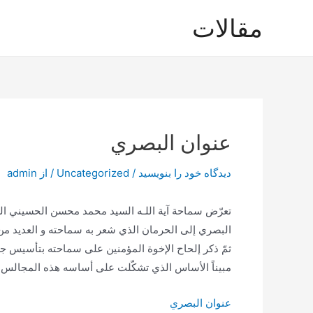
رش
مقالات
ه
حتوا
عنوان البصري
دیدگاه‌ خود را بنویسید
/
Uncategorized
/ از
admin
تعرّض سماحة آية اللـه السيد محمد محسن الحسيني
البصري إلى الحرمان الذي شعر به سماحته و العديد من ر
ثمّ ذكر إلحاح الإخوة المؤمنين على سماحته بتأسيس جلس
مبيناً الأساس الذي تشكّلت على أساسه هذه المجالس.
عنوان البصري