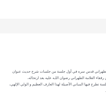
 الطهراني قدس سره في أول جلسة من جلسات شرح حديث عنوان
فقاء العلامة الطهراني رضوان اللـه عليه بعد ارتحاله،
ة تطرح فيها المباني الأصيلة لهذا العارف العظيم و الولي الإلهي،