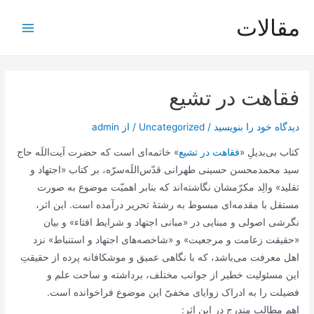
رش
مقالات
ه
Main
حتوا
Menu
فقاهت در تشیع
دیدگاه‌ خود را بنویسید
/
Uncategorized
/ از
admin
کتاب بی‌بدیلِ «
فقاهت در تشیع
» خاتمه‌ای است که حضرت آیت‌اللَه حاج
سید محمدمحسن حسینی طهرانی قدّس‌اللَه‌سرّه، بر کتاب «اجتهاد و
تقلید» والِد مکرّمشان نگاشته‌اند که بنابر اهمیّت موضوع به صورت
مستقل با مقدمه‌ای مبسوط به رشتۀ تحریر درآمده است. این اثر،
نگرشی اصولی و مبنایی در «مبانی اجتهاد و شرایط افتاء» و بیان
«حقیقت زعامت و مرجعیت» و «شاخصه‌های اجتهاد و استنباط» نزد
اهل معرفت می‌باشد، که با نگاهی عمیق و موشکافانه پرده از حقیقتِ
این مسئولیت خطیر از جوانب مختلف، برداشته و ساحت علم و
فضیلت را به ادراک زوایای مخفیّ این موضوع فراخوانده است.
اهم مطالب مندرج در این اثر: