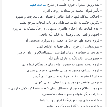
• نقد روش متدوال حوزه علمیه در طرح
مباحث فقهی
• تأثیر فتوای مجتهد در سعادت روحی افراد
• اختلاف دیدگاه فقهای اهل ظاهر با فقهای اهل معرفت و شهود
• نگرش حکیمانه علامه طباطبائی در باب انتخاب مرجع تقلید
• عدم کفایت بیان احکام ظاهری به‌تنهایی در حلّ مشکلات امروزی
• اجتهاد واقعی یعنی وصول به حُکم‌اللَه واقعی
• لزوم وجود طهارت سرّ در فقیه،‌ و دشواری تشخیص آن
• نمونه‌هایی از رجوع اعاظم فقها به اولیای الهی
• تفاوت مرجعیّت در زمان اهل‌بیت علیهم‌السلام و زمان حاضر
• خصوصیات عالم‌باللَه و عارف بأمر‌اللَه
• لزوم توجه مجتهد به حضور امام زمان در هنگام فتوا دادن
• لزوم اشرافِ مجتهد به مبانی فلسفی و عرفان نظری
• فلسفۀ تشریع احکام، حرکت به سوی عالم قُدس
• برخی نواقص موجود در رساله‌های عملی کنونی
• وجوب اطلاع مجتهد از «مسائل زمان خود»، «عملکرد دُوَل خارجی»،
«نظرات دیگر فقها» و «موضوعات تخصصی»
• شاخصه‌های بیست‌ویک‌گانۀ اجتهاد و استنباط
• شاخصه‌های هشتگانۀ مرجعیّت و زعامت