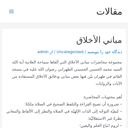
رش
مقالات
ه
Main
حتوا
Menu
مباني الأخلاق
دیدگاه‌ خود را بنویسید
/
Uncategorized
/ از
admin
مجموعة محاضرات مباني الأخلاق التي ألقاها سماحة العلامة آية الله
السيد محمد الحسين الحسيني الطهراني رضوان الله عليه في مسجد
القائم في طهران بيّن فيها بعض مباني ودقائق الأخلاق المستفادة من
الآيات والروايات
أهم محتويات المحاضرة:
– ضرورة أن تصبح القراءة والتلفظ الصحيح في الصلاة ملكةً؛
– كيفيّة التوجّه إلى الذات الإلهيّة في الصلاة والنظر إلى الألفاظ والمعاني
نظرةً غير الاستقلاليّة؛
– لزوم اتباع العلم واليقين؛