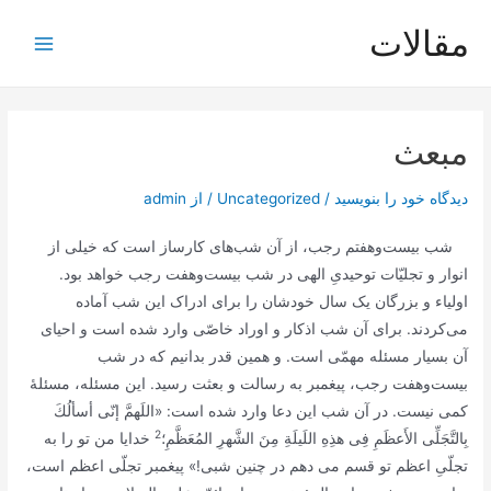
رش
مقالات
ه
Main
حتوا
Menu
مبعث
دیدگاه‌ خود را بنویسید
/
Uncategorized
/ از
admin
شب بیست‌وهفتم رجب، از آن شب‌هاى کارساز است که خیلى از
انوار و تجلیّات توحیدىِ الهى در شب بیست‌وهفت رجب خواهد بود.
اولیاء و بزرگان یک سال خودشان را براى ادراک این شب آماده
مى‌کردند. برای آن شب اذکار و اوراد خاصّى وارد شده است و احیای
آن بسیار مسئله مهمّى است. و همین قدر بدانیم که در شب
بیست‌وهفت رجب، پیغمبر به رسالت و بعثت رسید. این مسئله، مسئلۀ
کمى نیست. در آن شب این دعا وارد شده است: «
اللَهمَّ إنّى أسألُكَ
2
بِالتَّجَلِّى الأَعظَمِ فِى هذِهِ اللَيلَةِ مِنَ الشَّهرِ المُعَظَّمِ؛
خدایا من تو را به
تجلّىِ اعظم تو قسم مى دهم در چنین شبى!» پیغمبر تجلّى اعظم است،