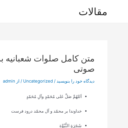
رش
مقالات
ه
حتوا
متن کامل صلوات شعبانیه به
صوتی
دیدگاه‌ خود را بنویسید
/
Uncategorized
/ از
admin
اَللهُمَّ صَلِّ عَلى مُحَمّدٍ وآلِ مُحَمّدٍ
خداوندا بر محمّد و آل محمّد درود فرست
شَجَرَةِ النُّبُوَّة