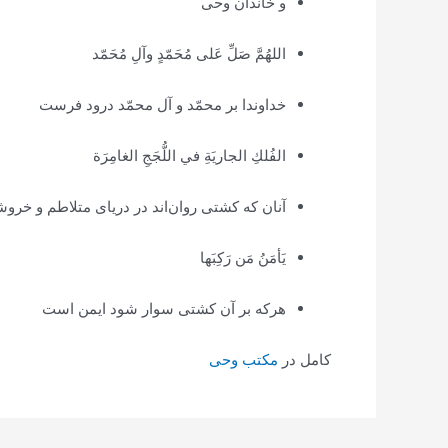
و خاندان وحی
اللهُمَّ صَلِّ عَلى مُحَمّدٍ وآلِ مُحَمّد
خداوندا بر محمّد و آل محمّد درود فرست
الفُلكِ الجاريَةِ في اللُّجَجِ الغامِرَة
آنان که کشتی روان‌اند در دریای متلاطم و خرو
يَأمَنُ مَن رَكِبَها
هرکه بر آن کشتی سوار شود ایمن است
کامل در
مکتب وحی