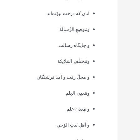
آنان که درخت نبوّت‌اند
ومَوضِعِ الرِّسالَة
و جایگاه رسالت
ومُختَلَفِ المَلائِكَة
و محلّ رفت و آمد فرشتگان
ومَعدِنِ العِلم
و معدن علم
و أهلِ بَيتِ الوَحي