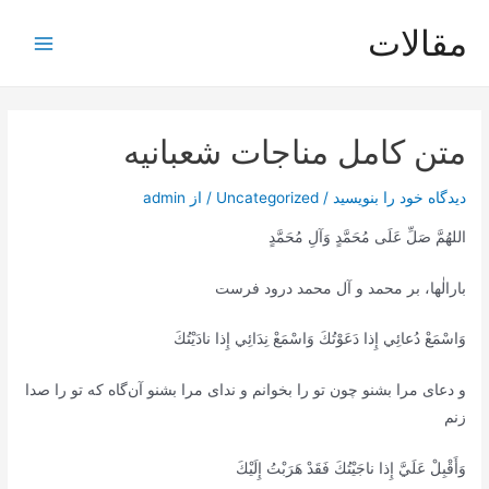
رش
مقالات
ه
Main
حتوا
Menu
متن کامل مناجات شعبانیه
دیدگاه‌ خود را بنویسید
/
Uncategorized
/ از
admin
اللهُمَّ صَلِّ عَلَى مُحَمَّدٍ وَآلِ مُحَمَّدٍ
بارالٰها، بر محمد و آل محمد درود فرست
وَاسْمَعْ دُعائِي إِذا دَعَوْتُكَ وَاسْمَعْ نِدَائِي إِذا نادَيْتُكَ
و دعای مرا بشنو چون تو را بخوانم و ندای مرا بشنو آن‌گاه که تو را صدا
زنم
وَأَقْبِلْ عَلَيَّ إِذا ناجَيْتُكَ فَقَدْ هَرَبْتُ إِلَيْكَ