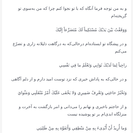
و به من توجه فرما آنگاه که با تو نجوا کنم چرا که من به‌سوی تو
گریخته‌ام
وَوَقَفْتُ بَيْنَ يَدَيْكَ مُسْتَكِيناً لَكَ مُتَضَرِّعاً إِلَيْكَ
و در پیشگاه تو ایستاده‌ام درحالی‌که به درگاهت ذلیلانه زاری و تضرّع
می‌کنم
راجِياً لِمَا لَدَيْكَ ثَوَابِي وَتَعْلَمُ ما فِي نَفْسِي
و در حالی‌که به پاداش خیری که نزد توست امید دارم و از دلم آگاهی
وَتَخْبُرُ حاجَتِي وَتَعْرِفُ ضَمِيرِي وَلا يَخْفَى عَلَيْكَ أَمْرُ مُنْقَلَبِي وَمَثْوايَ
و از حاجتم باخبری و نهانم را می‌دانی و امر بازگشت به آخرت و
منزلگاه ابدی‌ام بر تو پوشیده نیست
وَما أُرِيدُ أَنْ أُبْدِىءَ بِهِ مِنْ مَنْطِقِي وَأَتَفَوَّهَ بِهِ مِنْ طَلِبَتِي