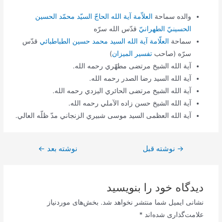
والده سماحة
العلاّمة آیة ‌الله الحاجّ السیّد محمّد الحسین
الحسینيّ الطهرانيّ
قدّس الله سرّه
سماحة
العلّامة آية الله السيد محمد حسين الطباطبائي
قدّس
سرّه (صاحب
تفسير الميزان
)
آية الله الشيخ مرتضى مطهّري رحمه الله.
آية الله السيد رضا الصدر رحمه الله.
آية الله الشيخ مرتضى الحائري اليزدي رحمه الله.
آية الله الشيخ حسن زاده الآملي رحمه الله.
آية الله العظمى السيد موسى شبيري الزنجاني مدّ ظلّه العالي.
→
راهبری
نوشته قبل
نوشته بعد
←
نوشته
دیدگاه‌ خود را بنویسید
نشانی ایمیل شما منتشر نخواهد شد.
بخش‌های موردنیاز
علامت‌گذاری شده‌اند
*