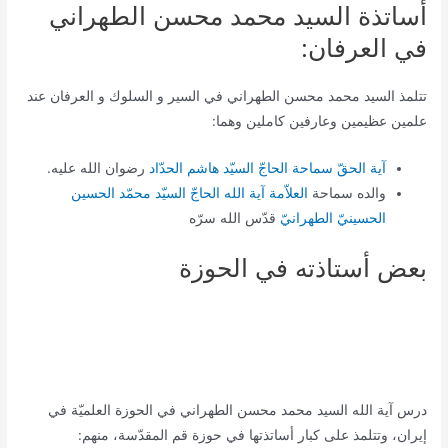
أساتذة السيد محمد محسن الطهراني
في العرفان:
تتلمذ السيد محمد محسن الطهراني في السير و السلوك و العرفان عند
علمين عظيمين وعارفين كاملين وهما:
آیة الحقّ سماحة الحاجّ السیّد هاشم الحدّاد
رضوان الله علیه.
والده سماحة
العلاّمة آیة ‌الله الحاجّ السیّد محمّد الحسین
الحسینيّ الطهرانيّ
قدّس الله سرّه
بعض أستاذته في الحوزة
درس آية الله السيد محمد محسن الطهراني في الحوزة العلميّة في
إيران، وتتلمذ على كبار أساتذتها في حوزة قم المقدّسة، منهم: