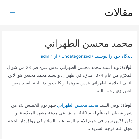
رش
مقالات
ه
Main
حتوا
Menu
محمد محسن الطهراني
دیدگاه‌ خود را بنویسید
/
Uncategorized
/ از
admin
الولادة:
ولد السيد محمد محسن الطهراني قدس سره في 23 من شوال
‌المكرّم من عام 1374 هـ.ق، في طهران. والسيد محمد محسن هو الابن
الثاني للعلامة الطهراني قدس سرهما. و كانت والدته ابنة السيد معين
الشيرازي رحمه الله.
الوفاة:
توفي السيد
محمد محسن الطهراني
ظهر يوم الخميس 26 من
شهر شعبان ‌المعظّم لعام 1440 هـ.ق، في مدينة مشهد المقدّسة. و
دفن قدّس سره في حرم الإمام الرضا عليه السلام في رواق دار الحجة
عجل الله فرجه الشريف.