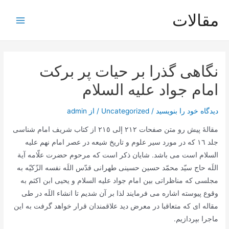
رش
مقالات
ه
Main
حتوا
Menu
نگاهی گذرا بر حیات پر برکت
امام جواد علیه السلام
دیدگاه‌ خود را بنویسید
/
Uncategorized
/ از
admin
مقالۀ پیش رو متن صفحات ٢١٢ إلی ٢١٥ از کتاب شریف امام شناسی
جلد ١٦ که در مورد سیر علوم و تاریخ شیعه در عصر امام نهم علیه
السلام است می باشد. شایان ذکر است که مرحوم حضرت علّامه آیة
اللَه حاج سیّد محمّد حسین حسینی طهرانی قدّس اللَه نفسه الزّکیّه به
مجلسی که مناظراتی بین امام جواد علیه السلام و یحیی ابن اکثم به
وقوع پیوسته اشاره می فرمایند لذا بر آن شدیم تا انشاء اللَه در طی
مقاله ای که متعاقبا در معرض دید علاقمندان قرار خواهد گرفت به این
ماجرا بپردازیم.