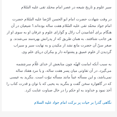
سير علوم و تاريخ شيعه در عصر امام محمّد تقى عليه السّلام‌
در وقت شهادت حضرت امام ابو الحسن الرّضا عليه السّلام حضرت
امام جواد محمّد تقى عليه السّلام هفت ساله بوده‌اند.1 شيعيان در آن
هنگام براى آشاميدن آب زلال و گواراى علوم و عرفان او به سوى او از
هر جانب شتافتند، به همان طريق كه از پدرانش بهره‌مند مى‌شدند. و
صغر سنّ آن حضرت مانع نشد از مكيدن و به نهايت سير و سيراب
گرديدن از علوم عميق و پشتوانه دار و بيكران درياى علم وى.
به سبب آنكه امامت الهيّه چون منابعش از خداى عَلّام سرچشمه
مى‌گيرد، در آن تفاوتى ميان پسر هفت ساله، و يا مرد هفتاد ساله
نمى‌باشد، و اين مسأله عيناً مانند مسأله نبوّت است. بنگريد به عيسى
كه در گاهواره سخن گفت و بنگريد به يحيى كه با توان و قدرت كتاب را
أخذ نمود و خداوند به او حكم را در حال صباوت عنايت كرد.
نگاهی گذرا بر حیات پر برکت امام جواد علیه السلام