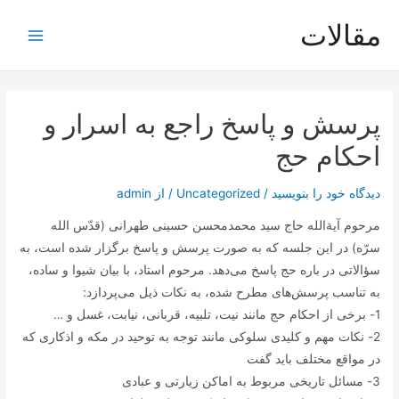
رش
مقالات
ه
Main
حتوا
Menu
پرسش و پاسخ راجع به اسرار و
احکام حج
دیدگاه‌ خود را بنویسید
/
Uncategorized
/ از
admin
مرحوم آیةالله حاج سید محمدمحسن حسینی طهرانی (قدّس الله
سرّه) در این جلسه که به صورت پرسش و پاسخ برگزار شده است، به
سؤالاتی در باره حج پاسخ می‌دهد. مرحوم استاد، با بیان شیوا و ساده،
به تناسب پرسش‌های مطرح شده، به نکات ذیل می‌پردازد:
1- برخی از احکام حج مانند نیت، تلبیه، قربانی، نیابت، غسل و …
2- نکات مهم و کلیدی سلوکی مانند توجه به توحید در مکه و اذکاری که
در مواقع مختلف باید گفت
3- مسائل تاریخی مربوط به اماکن زیارتی و عبادی