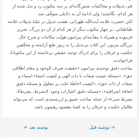
قم، تذییلات و محاکمات شش‌گانه‌ای بر سه مکتوبِ رد و بدل شده از
هر کدام، نگاشتند؛ ولی ادامۀ آن به دلایلی متوقّف شد.
لکن حضرت علامه آیت‌اللَه طهرانی، هشت تذییل در تتمّۀ تذییلات علامه
طباطبائی، بر چهار مکتوب دیگر از هر کدام از آن دو بزرگ، تحریر
فرموده و همراه با مقدّمه‌ای پیرامون هویّت مکاتبات و شرح حال
بزرگان مزبور، این کتاب بی‌بدیل را به زیور طبع آراسته و محقّقین
حکمت و عرفان را برای ادراک توحید حقیقیِ برخاسته از این مکتوباتْ
فراخواندند.
مباحث دقیق توحیدی پیرامون «حقیقت صرف الوجود و مقام اطلاقی
حق»، «مسئله عینیت صفات با ذات الهی و کیفیت انتشاء اسماء و
صفات از ذات حق»، «کیفیت احاطۀ علت بر معلول و مسئله دقیق
اضافۀ اشراقیه»، «مسئله دقیق اعتبارات وجود: لابشرط، بشرط‌لا،
بشرط شیء» از جمله مباحث عمیق و ارزشمندی است که می‌تواند
طالبان حکمت و عرفان را به کعبۀ مقصود رهنمون باشد.
→
راهبری
نوشته قبل
نوشته بعد
←
نوشته