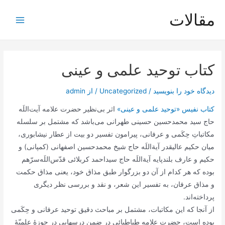
رش
مقالات
ه
Main
حتوا
Menu
کتاب توحید علمی و عینی
دیدگاه‌ خود را بنویسید
/
Uncategorized
/ از
admin
کتاب نفیس «توحید علمی و عینی»
اثر بی‌نظیر حضرت علامه آیت‌اللَه
حاج سید محمدحسین حسینی طهرانی می‌باشد که مشتمل بر سلسله
مکاتباتِ حِکَمی و عرفانی، پیرامون تفسیر دو بیت از عطار نیشابوری،
میان حکیم عالیقدر آیة‌اللَه حاج شیخ محمدحسین اصفهانی (کمپانی) و
حکیم و عارف بلندپایه آیة‌اللَه حاج سیداحمد کربلائی قدّس‌اللَه‌سرّهم
بوده که هر کدام از آن دو بزرگوار طبق مذاق خود، یعنی مذاق حکمت
و مذاق عرفان، به تفسیر این شعر، و نقد و بررسی نظر دیگری
پرداخته‌اند.
از آنجا که این مکاتبات، مشتمل بر مباحث دقیق توحید عرفانی و حِکَمی
بوده است، حضرت علامه طباطبائی در ضمن درسهایی در حوزۀ علمیّۀ