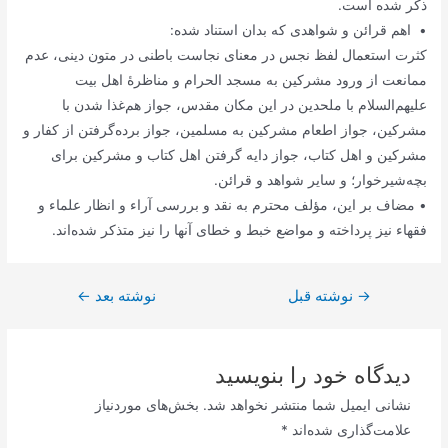
ذکر شده است.
• اهم قرائن و شواهدی که بدان استناد شده:
کثرت استعمال لفظ نجس در معنای نجاست باطنی در متون دینی، عدم
ممانعت از ورود مشرکین به مسجد الحرام و مناظرۀ اهل بیت
علیهم‌السلام با ملحدین در این مکان مقدس، جواز هم‌غذا شدن با
مشرکین، جواز اطعام مشرکین به مسلمین، جواز برده‌گرفتن از کفار و
مشرکین و اهل کتاب، جواز دایه گرفتن اهل کتاب و مشرکین برای
بچه‌‌شیر‌خوار؛ و سایر شواهد و قرائن.
• مضاف بر این، مؤلف محترم به نقد و بررسی آراء و انظار علماء و
فقهاء نیز پرداخته و مواضع خبط و خطای آنها را نیز متذکر شده‌اند.
→
راهبری
نوشته قبل
نوشته بعد
←
نوشته
دیدگاه‌ خود را بنویسید
نشانی ایمیل شما منتشر نخواهد شد.
بخش‌های موردنیاز
علامت‌گذاری شده‌اند
*