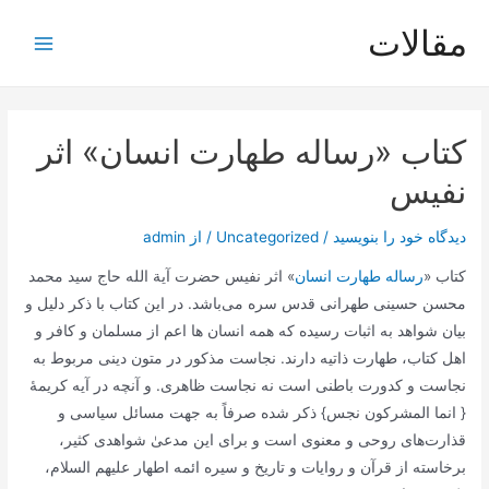
رش
مقالات
ه
Main
حتوا
Menu
کتاب «رساله طهارت انسان» اثر
نفیس
دیدگاه‌ خود را بنویسید
/
Uncategorized
/ از
admin
کتاب «
رساله طهارت انسان
» اثر نفیس حضرت آیة الله حاج سید محمد
محسن حسینی طهرانی قدس سره می‌باشد. در این کتاب با ذکر دلیل و
بیان شواهد به اثبات رسیده که همه انسان ها اعم از مسلمان و کافر و
اهل کتاب، طهارت ذاتیه دارند. نجاست مذکور در متون دینی مربوط به
نجاست و کدورت باطنی است نه نجاست ظاهری. و آنچه در آیه کریمۀ
{ انما المشرکون نجس} ذکر شده صرفاً به جهت مسائل سیاسی و
قذارت‌های روحی و معنوی است و برای این مدعیٰ شواهدی کثیر،
برخاسته از قرآن و روایات و تاریخ و سیره ائمه اطهار علیهم السلام،