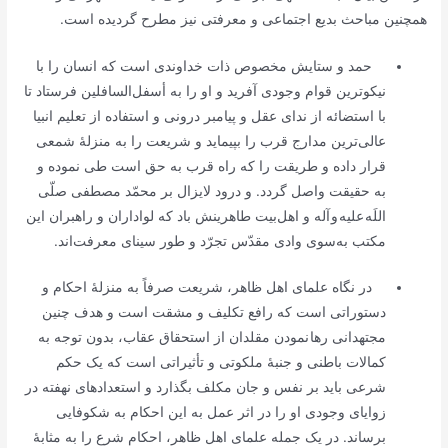
همچنین مباحث بدیع اجتماعی و معرفتی نیز مطرح گردیده است.
حمد و ستایش مخصوص ذات خداوندی است که انسان را با
نیکوترین قوام وجودی آفرید و او را به أسفل‌السافلین فرستاد تا
با استضائه از ندای عقل و پیامبر درونی و استفاده از تعلیم انبیا
عالی‌ترین مدارج قرب را بپیماید و شریعت را به منزلۀ شمعی
قرار داده و طریقت را که راه قرب به حق است طی نموده و
به حقیقت واصل گردد. و درود لایزال بر محمّد مصطفی صلّی
اللَه علیه و آله و اهل‌بیت طاهرینش باد که لواداران و راهبران این
مکتب به‌سوی وادی مقدّس تجرّد و طور سینای معرفت‌اند.
در نگاه علمای اهل ظاهر، شریعت صرفاً به منزلۀ احکام و
دستوراتی است که رافع تکلیف و مشقت است و هدف چنین
مجتهدانی رها نمودن مقلدان از استحقاق عقاب، بدون توجه به
کمالات باطنی و جنبۀ ملکوتی و تأثیراتی است که یک حکم
شرعی باید بر نفس و جان مکلف بگذارد و استعدادهای نهفته در
زوایای وجودی او را در اثر عمل به این احکام به شکوفایی
برساند. در یک جمله علمای اهل ظاهر، احکام شرع را به مثابۀ