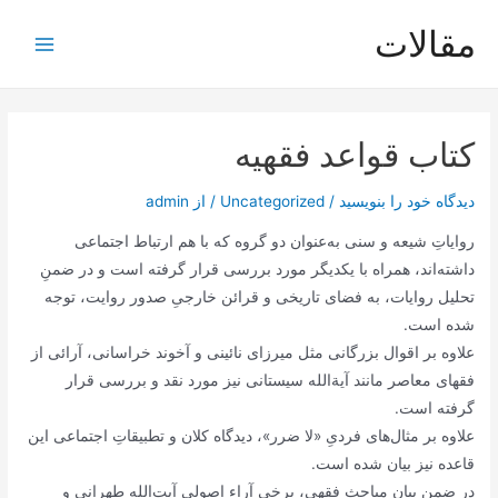
رش
مقالات
ه
Main
حتوا
Menu
کتاب قواعد فقهیه
دیدگاه‌ خود را بنویسید
/
Uncategorized
/ از
admin
روایاتِ شیعه و سنی به‌عنوان دو گروه که با هم ارتباط اجتماعی
داشته‌‌اند، همراه با یکدیگر مورد بررسی قرار گرفته است و در ضمنِ
تحلیل روایات، به فضای تاریخی و قرائن خارجیِ صدور روایت، توجه
شده است.
علاوه بر اقوال بزرگانی مثل میرزای نائینی و آخوند خراسانی، آرائی از
فقهای معاصر مانند آیةالله سیستانی نیز مورد نقد و بررسی قرار
گرفته است.
علاوه بر مثال‌های فردیِ «لا ضرر»، دیدگاه کلان و تطبیقاتِ اجتماعی این
قاعده نیز بیان شده است.
در ضمن بیان مباحث فقهی، برخی آراء اصولی‌‌ِ آیت‌الله طهرانی و