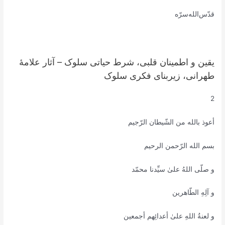
قدّس‌الله‌سرّه
یقین و اطمینان قلبی، شرط حیاتی سلوک – آثار علامۀ
طهرانی، زیربنای فکری سلوک
2
أعوذ بالله من الشّیطان الرّجیم
بسم الله الرّحمن الرحیم
و صلّی اللهُ علیٰ سیِّدنا محمّد
و آلِهِ الطّاهرین
و لعنةُ اللهِ علیٰ أعدائِهم أجمعین